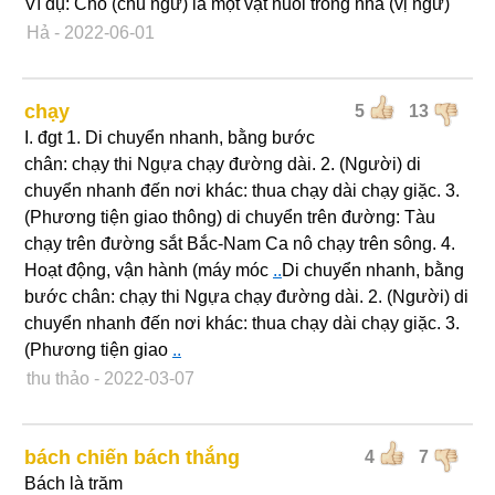
Ví dụ: Chó (chủ ngữ) là một vật nuôi trong nhà (vị ngữ)
Hả
- 2022-06-01
chạy
5
13
I. đgt 1. Di chuyển nhanh, bằng bước
chân: chạy thi Ngựa chạy đường dài. 2. (Người) di
chuyển nhanh đến nơi khác: thua chạy dài chạy giặc. 3.
(Phương tiện giao thông) di chuyển trên đường: Tàu
chạy trên đường sắt Bắc-Nam Ca nô chạy trên sông. 4.
Hoạt động, vận hành (máy móc
..
Di chuyển nhanh, bằng
bước chân: chạy thi Ngựa chạy đường dài. 2. (Người) di
chuyển nhanh đến nơi khác: thua chạy dài chạy giặc. 3.
(Phương tiện giao
..
thu thảo
- 2022-03-07
bách chiến bách thắng
4
7
Bách là trăm