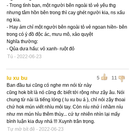
- Trong tình bạn, một người bên ngoài tỏ vẻ yêu thg
nhưng tâm hồn bên trong thì cay ghét người kia, ns xấu
ng kia.
- Hay ám chỉ một người bên ngoài tỏ vẻ ngoan hiền- bên
trong có ý đồ độc ác, mưu mô, xảo quyệt
Nghĩa thường:
- Qủa dưa hấu: vỏ xanh- ruột đỏ
Tú
- 2022-06-23
lu xu bu
5
11
Ban đầu tui cũng có nghe mn nói từ này
cũng hok bít là nó cũng đc biết tới rộng như zậy âu. Nói
chung từ nài là tiếng lóng ( lu xu bu á ), chỉ nói zậy thoai
chứ hok mún viết nhìu mỏi tay. Còn níu nhứ í nhầm níu
như mn mún hỉu thêm thùy... cứ tự nhiên nhìn lại mấy
bình luận kia đuy nhá !!! Xuynh trân trọng.
Tự mờ bít đê
- 2022-06-23