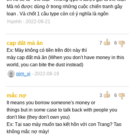
Mà nó được dùng ở trong những cuộc chiến tranh gây
loạn . Và chốt 1 câu type còn có ý nghĩa là ngôn
Hạnhh
- 2022-09-21
cạp đất mà ăn
7
6
Ex: Mày không có tiền trên đời này thì
mày cạp đất mà ăn (When you don't have money in this
world, you can bite the dust instead)
pim_vi
- 2022-08-19
mắc nợ
3
6
It means you borrow someone's money or
things but in some case to talk back with people you
don't like (they don't own you)
Ex: Tại sao mày muốn tao kết hôn với con Trang? Tao
không mắc nợ mày!