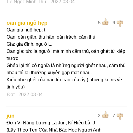
Lê Ngọc Minh Thư
- 2022-03-04
oan gia ngõ hẹp
5
9
Oan gia ngõ hẹp: t
Oan: oán giận, thù hận, oán trách, căm thù
Gia: gia đình, người,..
Oan gia: tức là người mà mình căm thù, oán ghét từ kiếp
trước
Ghép lại thì có nghĩa là những người ghét nhau, căm thù
nhau thì lại thường xuyên gặp mặt nhau.
Kiểu như ghét của nao trồ trao của ấy ( nhưng ko ns về
tình yêu)
Đạt
- 2022-03-04
jun
2
7
Đơn Vị Năng Lượng Là Jun, Kí Hiệu Là: J
(Lấy Theo Tên Của Nhà Bác Học Người Anh