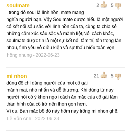
soulmate
2
5
, trong đó soul là linh hồn, mate mang
nghĩa người bạn. Vậy Soulmate được hiểu là một người
có kết nối sâu sắc với linh hồn của ta, cùng ta chia sẻ
những cảm xúc sâu sắc và mãnh liệt,Nói cách khác,
soulmate được tin là một sự kết nối tâm trí, tôn trọng lẫn
nhau, tình yêu vô điều kiện và sự thấu hiểu toàn vẹn
hồng nhung
- 2022-06-23
mi nhon
21
5
dùng để chỉ dáng người của một cô gái
mảnh mai, nhỏ nhắn và dễ thương. Khi dùng từ này
người nói có ý khen ngợi cách ăn mặc của cô gái làm
thân hình của cô trở nên thon gọn hơn.
Ví dụ. Bạn mặc bộ đồ này hôm nay trông mi nhon ghê.
Lê Vân Anh
- 2022-06-23