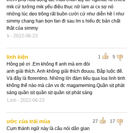
mik cứ tưởng mik yểu điệu thục nữ lam ai cx sợ nó
những lúc dẹo trông rất buồn cười cứ như diễn hề í như
simmy chang hạn bọn fan đi sau lm s hiểu đc bản chất
thật của simmy
k
- 2022-06-23
linh kiện
1
5
Hông pé ơi .Em không fl anh mà em đòi
anh giải thích. Anh không giải thích đouuu. Bắp luộc đê.
Và đây là florentino. Những lời đàm tiểu qua loa linh tinh
không thể nào mà cản vs đc magameming.Quần sịt phát
sáng quần sịt quần sịt quần sịt phát sáng
Linh
- 2022-06-23
ước của trái mùa
27
17
Cụm thành ngữ này là câu nói dân gian