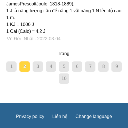
JamesPrescottJoule, 1818-1889).
1 J là năng lượng cần để nâng 1 vật năng 1 N lên độ cao
1 m.
1 KJ = 1000 J
1 Cal (Calo) = 4,2 J
Vũ Đức Nhật
- 2022-03-04
Trang:
1
2
3
4
5
6
7
8
9
10
Privacy policy
Liên hệ
Change language