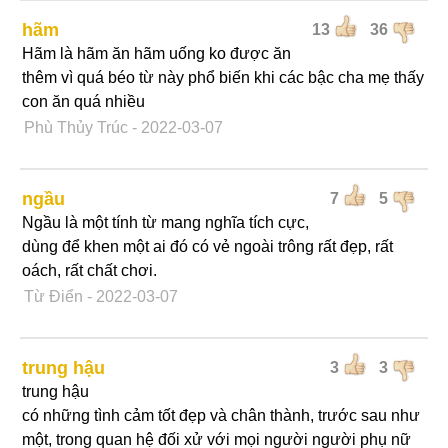
hãm
13
36
Hãm là hãm ăn hãm uống ko được ăn
thêm vì quá béo từ này phổ biến khi các bậc cha mẹ thấy
con ăn quá nhiều
Phù Thủy Trúc
- 2022-03-07
ngầu
7
5
Ngầu là một tính từ mang nghĩa tích cực,
dùng để khen một ai đó có vẻ ngoài trông rất đẹp, rất
oách, rất chất chơi.
Từ Điển
- 2022-03-07
trung hậu
3
3
trung hậu
có những tình cảm tốt đẹp và chân thành, trước sau như
một, trong quan hệ đối xử với mọi người người phụ nữ