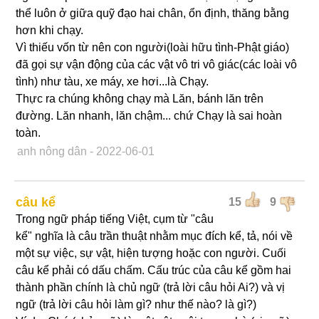
thể luôn ở giữa quỹ đạo hai chân, ổn định, thăng bằng
hơn khi chạy.
Vì thiếu vốn từ nên con người(loài hữu tình-Phật giáo)
đã gọi sự vận động của các vật vô tri vô giác(các loài vô
tình) như tàu, xe máy, xe hơi...là Chạy.
Thực ra chúng không chạy mà Lăn, bánh lăn trên
đường. Lăn nhanh, lăn chậm... chứ Chạy là sai hoàn
toàn.
anh nông dân
- 2022-06-01
câu kể
15
9
Trong ngữ pháp tiếng Việt, cụm từ "câu
kể" nghĩa là câu trần thuật nhằm mục đích kể, tả, nói về
một sự việc, sự vật, hiện tượng hoặc con người. Cuối
câu kể phải có dấu chấm. Cấu trúc của câu kể gồm hai
thành phần chính là chủ ngữ (trả lời câu hỏi Ai?) và vị
ngữ (trả lời câu hỏi làm gì? như thế nào? là gì?)