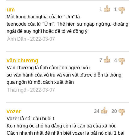
um
1
1
Một trong hai nghĩa của từ "Um" là
teencode của từ "Ừm". Thể hiện sự ngập ngừng, khoảng
ngắt để suy nghĩ hoặc để tỏ vẻ đồng ý
Ảnh Dân
- 2022-03-07
văn chương
7
4
Văn chương là tình cảm con người với
sự vận hành của vủ trụ và vạn vật ,được diễn tả thông
qua ngôn từ một cách xuất thần
Thái ngô
- 2022-03-07
vozer
34
20
Vozer là cái đầu buồi t.
Ko những óc chó hạ đẳng còn là cặn bã của xã hội.
Cách nhanh nhất để nhận biết vozer là bắt nó giải 1 bài