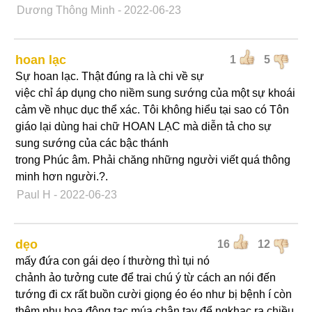
Dương Thông Minh
- 2022-06-23
hoan lạc
1
5
Sự hoan lạc. Thật đúng ra là chi về sự
việc chỉ áp dụng cho niềm sung sướng của một sự khoái
cảm về nhục dục thể xác. Tôi không hiểu tại sao có Tôn
giáo lại dùng hai chữ HOAN LẠC mà diễn tả cho sự
sung sướng của các bậc thánh
trong Phúc âm. Phải chăng những người viết quá thông
minh hơn người.?.
Paul H
- 2022-06-23
dẹo
16
12
mấy đứa con gái dẹo í thường thì tụi nó
chảnh ảo tưởng cute để trai chú ý từ cách an nói đến
tướng đi cx rất buồn cười giọng éo éo như bị bệnh í còn
thêm phụ hoạ động tac múa chân tay để ngkhac ra chiều