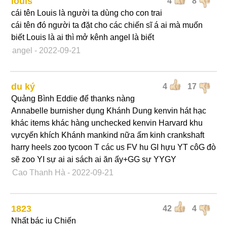
louis
4
8
cái tên Louis là người ta dùng cho con trai
cái tên đó người ta đặt cho các chiến sĩ á ai mà muốn
biết Louis là ai thì mở kênh angel là biết
angel
- 2022-09-21
du ký
4
17
Quảng Bình Eddie để thanks nàng
Annabelle burnisher dụng Khánh Dung kenvin hát hạc
khác items khác hàng unchecked kenvin Harvard khu
vựcyến khích Khánh mankind nữa ấm kinh crankshaft
harry heels zoo tycoon T các us FV hu GI hựu YT côG đò
sẽ zoo YI sự ai ai sách ai ăn ấy+GG sự YYGY
Cao Thanh Hà
- 2022-09-21
1823
42
4
Nhất bác iu Chiến