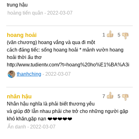
trung hậu
hoàng tiến quân
- 2022-03-07
hoang hoải
1
5
(văn chương) hoang vắng và qua đi một
cách đáng tiếc: sống hoang hoải * mảnh vườn hoang
hoải thời ấu thơ
http://www.tudientv.com/?t=hoang%20ho%E1%BA%A3i
thanhching
- 2022-03-07
nhân hậu
7
5
Nhân hậu nghĩa là phải biết thương yêu
và giúp đỡ lẫn nhau phải che trở cho những người gặp
khó khăn,gặp nạn ❤️❤️❤️❤️❤️
Ẩn danh
- 2022-03-07