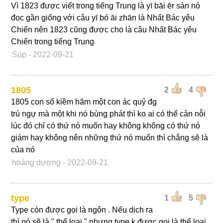
Vì 1823 được viết trong tiếng Trung là yī bāi ēr sàn nó
đọc gần giống với câu yī bó āi zhān là Nhất Bác yêu
Chiến nên 1823 cũng được cho là câu Nhất Bác yêu
Chiến trong tiếng Trung
Súp
- 2022-09-21
1805
2
4
1805 con số kiềm hãm một con ác quỷ đg
trú ngự mà một khi nó bùng phát thì ko ai có thể cản nỗi
lúc đó chỉ có thứ nó muốn hay không không có thứ nó
giám hay không nên những thứ nó muốn thì chắng sẽ là
của nó
hoàng dương
- 2022-09-21
type
1
5
Type còn được gọi là ngôn . Nếu dịch ra
thì nó sẽ là " thể loại " nhưng type k được gọi là thể loại.