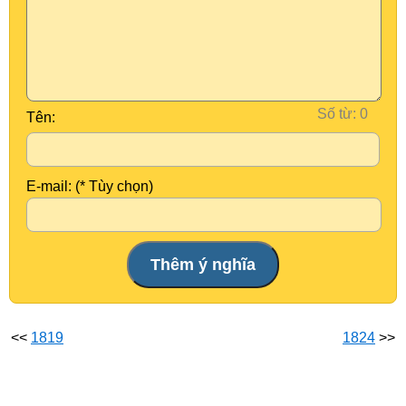
Số từ:
Tên:
E-mail: (* Tùy chọn)
<<
1819
1824
>>