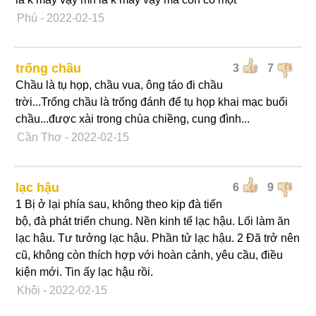
Phú
- 2022-02-15
trống chầu
3
7
Chầu là tụ họp, chầu vua, ông táo đi chầu
trời...Trống chầu là trống đánh để tụ họp khai mạc buổi
chầu...được xài trong chùa chiềng, cung đình...
Cần Thơ
- 2022-02-15
lạc hậu
6
9
1 Bị ở lại phía sau, không theo kịp đà tiến
bộ, đà phát triển chung. Nền kinh tế lạc hậu. Lối làm ăn
lạc hậu. Tư tưởng lạc hậu. Phần tử lạc hậu. 2 Đã trở nên
cũ, không còn thích hợp với hoàn cảnh, yêu cầu, điều
kiện mới. Tin ấy lạc hậu rồi.
Khôi
- 2022-02-15