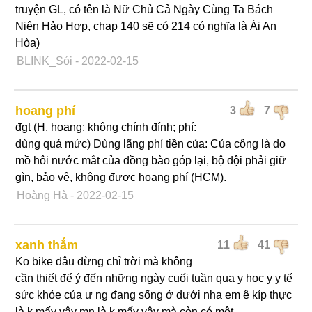
truyện GL, có tên là Nữ Chủ Cả Ngày Cùng Ta Bách
Niên Hảo Hợp, chap 140 sẽ có 214 có nghĩa là Ái An
Hòa)
BLINK_Sói
- 2022-02-15
hoang phí
3
7
đgt (H. hoang: không chính đính; phí:
dùng quá mức) Dùng lãng phí tiền của: Của công là do
mồ hôi nước mắt của đồng bào góp lại, bộ đội phải giữ
gìn, bảo vệ, không được hoang phí (HCM).
Hoàng Hà
- 2022-02-15
xanh thắm
11
41
Ko bike đâu đừng chỉ trời mà không
cần thiết để ý đến những ngày cuối tuần qua y học y y tế
sức khỏe của ư ng đang sống ở dưới nha em ê kíp thực
là k mấy vậy mn là k mấy vậy mà còn có một