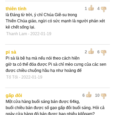
thiên tính
1
4
là Đáng từ trời, ý chỉ Chúa Giê-su trong
Thiên Chúa giáo, ngừi có sức mạnh là người phán xét
kẻ chết sống lại.
Thanh Lam
- 2022-01-19
pi sà
2
6
Pi sà là bệ hạ mà nếu nói theo cách hiện
giờ ta có thể đóa được Pi sà chỉ mèo cưng của các sen
được chiều chuộng hầu hạ như hoàng đế
Tố Tối
- 2022-01-19
gấp đôi
6
10
Một cửa hàng buổi sáng bán được 64kg,
buổi chiều bán được số gạo gấp đôi buổi sáng. Hỏi cả
ngày cửa hàng đó bán được bao nhiêu kilôgam?