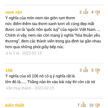
nem rán
2
4
Ý nghĩa của món nem rán giòn rụm thơm
nức điểm thêm rau thơm xanh tươi vô cùng đẹp mắt
được coi là “quốc hồn quốc tuý” của người Việt Nam. ...
Chính vì vậy, nem rán còn mang ý nghĩa “hòa thuận yêu
thương”, đem các thành viên trong gia đình lại gần nhau
hơn qua những phút giây bếp núc.
á lu lì lá
- 2022-02-15
106
3
5
Ý nghĩa của số 106 nó có q ý nghĩa rất là
lớn đó là...... Thằng nào tin vào bài này thì còn cái nịt
Văn Huy thành
- 2022-02-15
kiến thiết
7
10