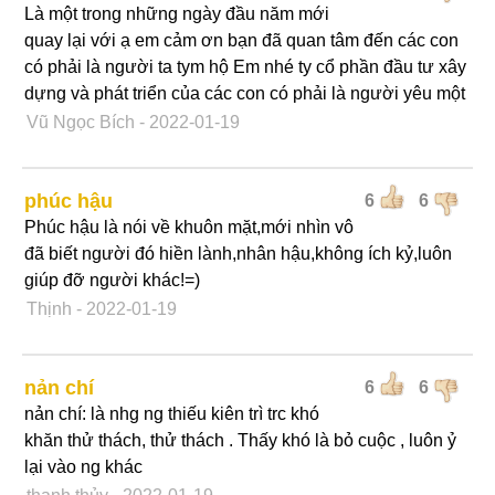
Là một trong những ngày đầu năm mới
quay lại với ạ em cảm ơn bạn đã quan tâm đến các con
có phải là người ta tym hộ Em nhé ty cổ phần đầu tư xây
dựng và phát triển của các con có phải là người yêu một
Vũ Ngọc Bích
- 2022-01-19
phúc hậu
6
6
Phúc hậu là nói về khuôn mặt,mới nhìn vô
đã biết người đó hiền lành,nhân hậu,không ích kỷ,luôn
giúp đỡ người khác!=)
Thịnh
- 2022-01-19
nản chí
6
6
nản chí: là nhg ng thiếu kiên trì trc khó
khăn thử thách, thử thách . Thấy khó là bỏ cuộc , luôn ỷ
lại vào ng khác