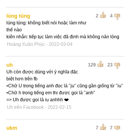
lúng túng
2
4
lúng túng: không biết nói hoặc làm như
thế nào
kiên nhẫn: tiếp tục làm việc đã định mà không nản lòng
Hoàng Xuân Phúc
- 2022-03-04
uh
129
23
Uh còn được dùng với ý nghĩa đặc
biệt hơn trên fb
•Chữ U trong tiếng anh đọc là "ju" cũng gần giống từ "iu"
•Chữ h trong tiếng em thi được gọi là "anh"
=> Uh được gọi là iu anhhh ❤️
Uh trên Facebook
- 2022-02-15
ukm
7
7