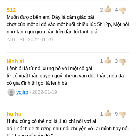
512
2
4
Muốn được bên em. Đây là cảm giác bất
chợt của một ai đó vào một buổi chiều lúc 5h12p, Một nỗi
nhớ lạnh qui giữa bầu trời dần tối lạnh giá
NTL_PI
- 2022-01-19
lệnh ái
1
3
Lệnh ái là từ nói xưng hô với một cô gái
từ có xuất thân quyền quý nhưng vẫn độc thân, nếu đã
có gia đình thì gọi là lệnh bà
yojiro
- 2022-01-19
hu hu
1
9
Huhu cũng có thể nói là 1 từ chỉ nói với ai
đó 1 cách dễ thương như nói chuyện với ai mình hay nói
là " huhu giận rồi đó "