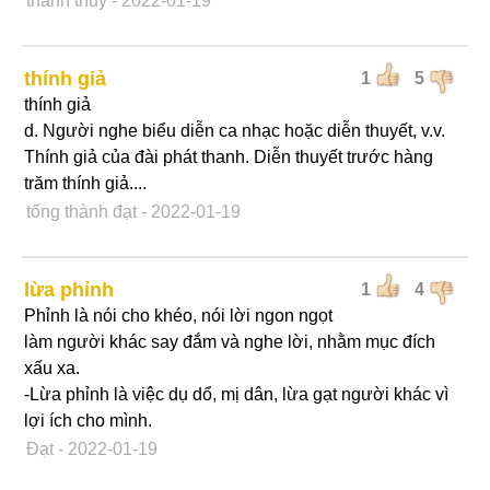
thanh thủy
- 2022-01-19
thính giả
1
5
thính giả
d. Người nghe biểu diễn ca nhạc hoặc diễn thuyết, v.v.
Thính giả của đài phát thanh. Diễn thuyết trước hàng
trăm thính giả....
tống thành đạt
- 2022-01-19
lừa phỉnh
1
4
Phỉnh là nói cho khéo, nói lời ngon ngọt
làm người khác say đắm và nghe lời, nhằm mục đích
xấu xa.
-Lừa phỉnh là việc dụ dổ, mị dân, lừa gạt người khác vì
lợi ích cho mình.
Đạt
- 2022-01-19