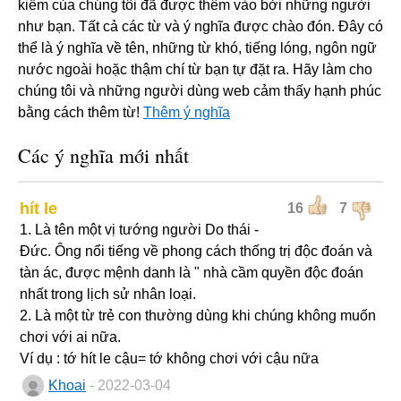
kiếm của chúng tôi đã được thêm vào bởi những người
như bạn. Tất cả các từ và ý nghĩa được chào đón. Đây có
thể là ý nghĩa về tên, những từ khó, tiếng lóng, ngôn ngữ
nước ngoài hoặc thậm chí từ bạn tự đặt ra. Hãy làm cho
chúng tôi và những người dùng web cảm thấy hạnh phúc
bằng cách thêm từ!
Thêm ý nghĩa
Các ý nghĩa mới nhất
hít le
16
7
1. Là tên một vị tướng người Do thái -
Đức. Ông nổi tiếng về phong cách thống trị độc đoán và
tàn ác, được mệnh danh là " nhà cầm quyền độc đoán
nhất trong lịch sử nhân loại.
2. Là một từ trẻ con thường dùng khi chúng không muốn
chơi với ai nữa.
Ví dụ : tớ hít le cậu= tớ không chơi với cậu nữa
Khoai
- 2022-03-04