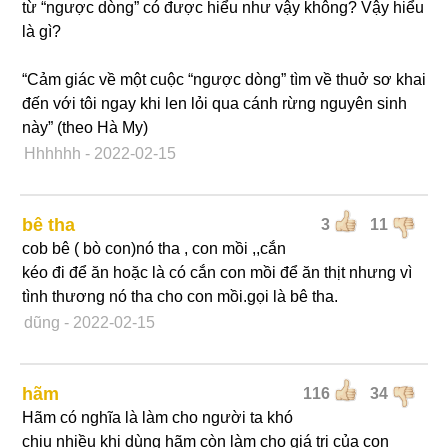
từ “ngược dòng” có được hiểu như vậy không? Vậy hiểu
là gì?
“Cảm giác về một cuộc “ngược dòng” tìm về thuở sơ khai
đến với tôi ngay khi len lỏi qua cánh rừng nguyên sinh
này” (theo Hà My)
Hhhhhh
- 2022-02-15
bê tha
3
11
cob bê ( bò con)nó tha , con mồi ,,cắn
kéo đi để ăn hoặc là có cắn con mồi để ăn thịt nhưng vì
tình thương nó tha cho con mồi.gọi là bê tha.
dũng
- 2022-02-15
hãm
116
34
Hãm có nghĩa là làm cho người ta khó
chịu nhiều khi dùng hãm còn làm cho giá trị của con