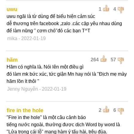
uwu
1
4
uwu ngãi là từ dùng để biểu hiện cảm súc
dễ thương trên facebook ,zalo .các cặp yêu nhau dùng
để làm nũng " cơm chó"đó các bạn T^T
mika
- 2022-01-19
hãm
264
57
Hãm có nghĩa là. Nói lên một điều gì
đó làm mk bức xúc, tức giận Mn hay nói là "Địch mẹ mày
hãm lồn ít thôi "
Jenny Nguyễn
- 2022-01-19
fire in the hole
2
6
"Fire in the hole" là một câu cảnh báo
tiếng nước ngoài, thường được dịch Word by word là
"Lửa trong cái lỗ" mang hàm ý tấu hài, trêu đùa.