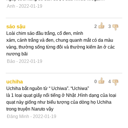
Anh
- 2022-01-19
sáo sậu
2
3
Loài chim sáo đầu trắng, cổ đen, mình
xám, cánh trắng và đen, chung quanh mắt có da màu
vàng, thường sống từng đôi và thường kiếm ăn ở các
nương bãi
Bảo
- 2022-01-19
uchiha
0
4
Uchiha bắt nguồn từ “ Uchiwa”. “Uchiwa”
là 1 loại quạt giấy nổi tiếng ở Nhật .Hình dạng của loại
quạt này giống như biểu tượng của dòng họ Uchiha
trong truyện Naruto vậy
Đăng Minh
- 2022-01-19