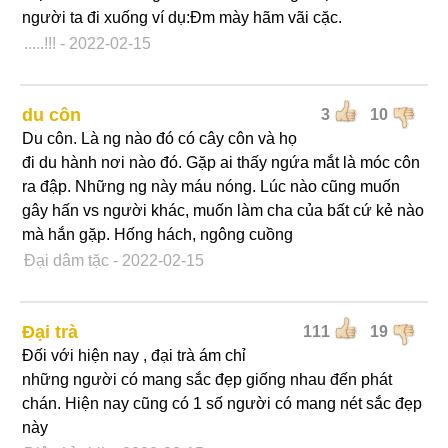
người ta đi xuống ví dụ:Đm mày hãm vãi cặc.
.....!!!
- 2022-02-15
du côn
3
10
Du côn. Là ng nào đó có cây côn và họ
đi du hành nơi nào đó. Gặp ai thấy ngứa mắt là móc côn
ra đập. Những ng này máu nóng. Lúc nào cũng muốn
gây hấn vs người khác, muốn làm cha của bất cứ kẻ nào
mà hắn gặp. Hống hách, ngông cuồng
Đại dâm tặc
- 2022-02-15
Đại trà
111
19
Đối với hiện nay , đại trà ám chỉ
những người có mang sắc đẹp giống nhau đến phát
chán. Hiện nay cũng có 1 số người có mang nét sắc đẹp
này