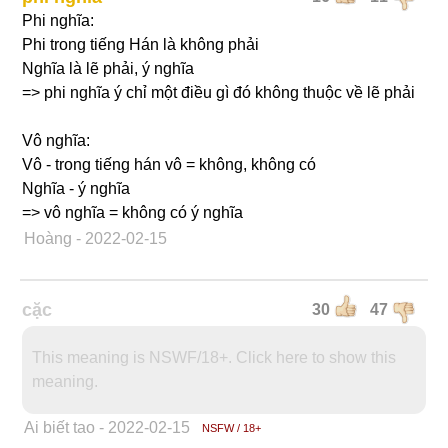
Phi nghĩa:
Phi trong tiếng Hán là không phải
Nghĩa là lẽ phải, ý nghĩa
=> phi nghĩa ý chỉ một điều gì đó không thuộc về lẽ phải
Vô nghĩa:
Vô - trong tiếng hán vô = không, không có
Nghĩa - ý nghĩa
=> vô nghĩa = không có ý nghĩa
Hoàng
- 2022-02-15
cặc
30
47
This meaning is NSWF/18+. Click here to show this
meaning.
Ai biết tao
- 2022-02-15
NSFW / 18+