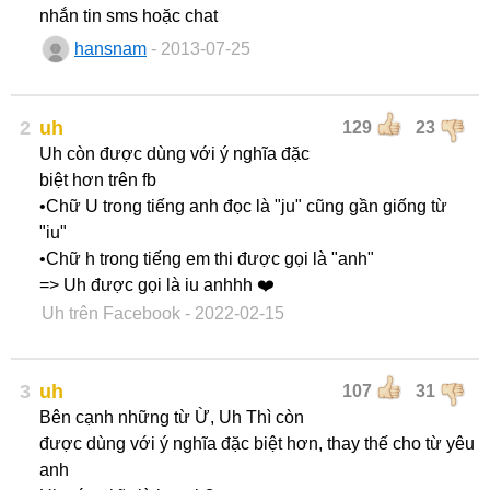
nhắn tin sms hoặc chat
hansnam
- 2013-07-25
2
uh
129
23
Uh còn được dùng với ý nghĩa đặc
biệt hơn trên fb
•Chữ U trong tiếng anh đọc là "ju" cũng gần giống từ
"iu"
•Chữ h trong tiếng em thi được gọi là "anh"
=> Uh được gọi là iu anhhh ❤️
Uh trên Facebook
- 2022-02-15
3
uh
107
31
Bên cạnh những từ Ừ, Uh Thì còn
được dùng với ý nghĩa đặc biệt hơn, thay thế cho từ yêu
anh