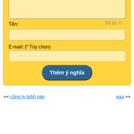
Số từ:
Tên:
E-mail: (* Tùy chọn)
<<
công ty tnhh mtv
vga
>>