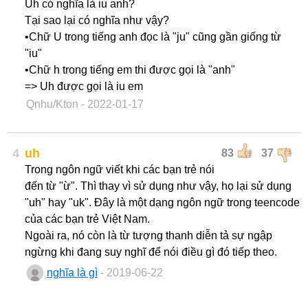
Uh có nghĩa là iu anh?
Tại sao lại có nghĩa như vậy?
•Chữ U trong tiếng anh đọc là "ju" cũng gần giống từ
"iu"
•Chữ h trong tiếng em thi được gọi là "anh"
=> Uh được gọi là iu em
Qnhu/Kton
- 2022-01-17
4
uh
83
37
Trong ngôn ngữ viết khi các bạn trẻ nói
đến từ "ừ". Thì thay vì sử dụng như vậy, họ lại sử dụng
"uh" hay "uk". Đây là một dạng ngôn ngữ trong teencode
của các bạn trẻ Việt Nam.
Ngoài ra, nó còn là từ tượng thanh diễn tả sự ngập
ngừng khi đang suy nghĩ để nói điều gì đó tiếp theo.
nghĩa là gì
- 2019-06-22