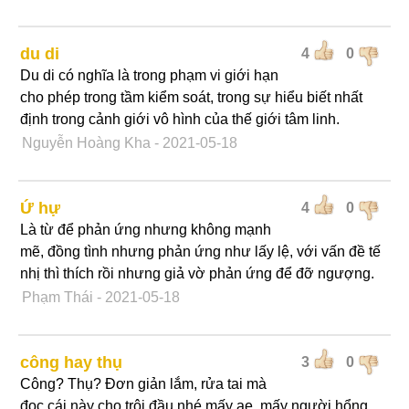
du di
4
0
Du di có nghĩa là trong phạm vi giới hạn
cho phép trong tầm kiểm soát, trong sự hiểu biết nhất
định trong cảnh giới vô hình của thế giới tâm linh.
Nguyễn Hoàng Kha
- 2021-05-18
Ứ hự
4
0
Là từ để phản ứng nhưng không mạnh
mẽ, đồng tình nhưng phản ứng như lấy lệ, với vấn đề tế
nhị thì thích rồi nhưng giả vờ phản ứng để đỡ ngượng.
Phạm Thái
- 2021-05-18
công hay thụ
3
0
Công? Thụ? Đơn giản lắm, rửa tai mà
đọc cái này cho trôi đầu nhé mấy ae. mấy người hổng