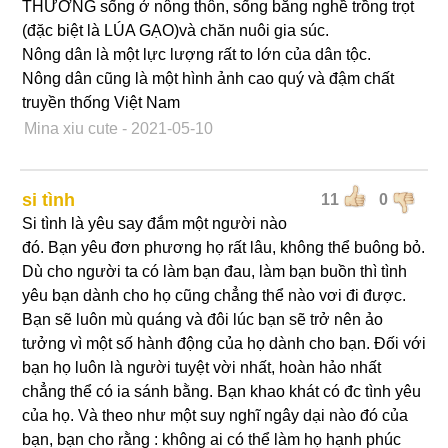
THƯỜNG sống ở nông thôn, sống bằng nghề trồng trọt
(đặc biệt là LÚA GẠO)và chăn nuôi gia súc.
Nông dân là một lực lượng rất to lớn của dân tộc.
Nông dân cũng là một hình ảnh cao quý và đậm chất
truyền thống Việt Nam
Mina xiu cute
- 2021-05-10
si tình
11
0
Si tình là yêu say đắm một người nào
đó. Bạn yêu đơn phương họ rất lâu, không thể buông bỏ.
Dù cho người ta có làm bạn đau, làm bạn buồn thì tình
yêu bạn dành cho họ cũng chẳng thể nào vơi đi được.
Bạn sẽ luôn mù quáng và đôi lúc bạn sẽ trở nên ảo
tưởng vì một số hành động của họ dành cho bạn. Đối với
bạn họ luôn là người tuyệt vời nhất, hoàn hảo nhất
chẳng thể có ia sánh bằng. Bạn khao khát có đc tình yêu
của họ. Và theo như một suy nghĩ ngây dại nào đó của
bạn, bạn cho rằng : không ai có thể làm họ hạnh phúc