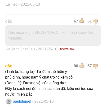
Lê Tèo
- 2021-05-10
cặc
67
61
This meaning is NSWF/18+. Click here to show this
meaning.
KaDangGhetCau
- 2021-05-10
NSFW / 18+
cặc
96
67
(Tính từ/ trạng từ): Từ đệm thể hiện ý
phủ định, hoặc hàm ý chất ượng kém cỏi.
(Danh từ): Dương vật của giống đực
Đây là cách nói đệm thô tục, dân dã, kiểu nói tục của
người miền Bắc.
paulsteigel
- 2021-05-10