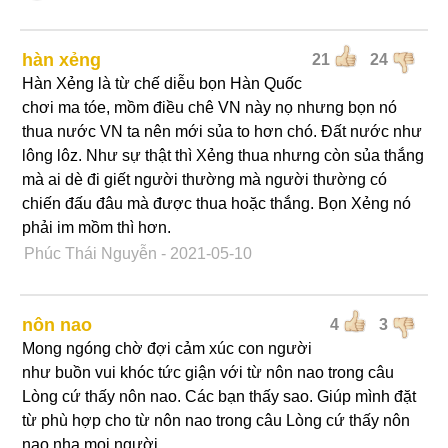
hàn xẻng
21
24
Hàn Xẻng là từ chế diễu bọn Hàn Quốc
chơi ma tóe, mồm điều chê VN này nọ nhưng bọn nó
thua nước VN ta nên mới sủa to hơn chó. Đất nước như
lông lôz. Như sự thật thì Xẻng thua nhưng còn sủa thắng
mà ai dè đi giết người thường mà người thường có
chiến đấu đâu mà được thua hoặc thắng. Bọn Xẻng nó
phải im mồm thì hơn.
Phúc Thái Nguyễn
- 2021-05-10
nôn nao
4
3
Mong ngóng chờ đợi cảm xúc con người
như buồn vui khóc tức giận với từ nôn nao trong câu
Lòng cứ thấy nôn nao. Các bạn thấy sao. Giúp mình đặt
từ phù hợp cho từ nôn nao trong câu Lòng cứ thấy nôn
nao nha mọi người