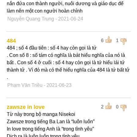
nắn đứa con thành người, nuôi dương và giáo dục để
làm nên một con người hoàn chỉnh
Nguyễn Quang Trung
- 2021-06-24
484
6
1
484 ; số 4 đầu tiên : số 4 hay còn gọi là tứ
. Con số 8 : số tám có nghĩa là bát hiểu nghĩa của nó là
bất . Con số 4 ở cuối : số 4 hay còn gọi là tứ hiểu lái tứ
thành tử . Vì đó mà có thể hiểu nghĩa của 484 là tứ bất tử
.
Phạm Văn Triều
- 2021-06-23
zawsze in love
2
0
Từ này trong bộ manga Nisekoi
Zawsze trong tiếng Ba Lan là “luôn luôn”
In love trong tiếng Anh là “trong tình yêu”
Dịch ra là luôn luôn trong tình yêu