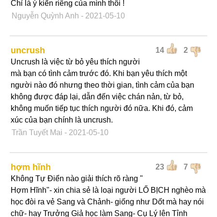
Chỉ là ý kiến riêng của mình thôi !
Nguyễn Quỳnh Anh
- 2021-05-10
uncrush
14
2
Uncrush là việc từ bỏ yêu thích người
mà bạn có tình cảm trước đó. Khi bạn yêu thích một
người nào đó nhưng theo thời gian, tình cảm của bạn
không được đáp lại, dẫn đến việc chán nản, từ bỏ,
không muốn tiếp tục thích người đó nữa. Khi đó, cảm
xúc của bạn chính là uncrush.
Trần Tuyết Mai
- 2021-05-10
hợm hĩnh
23
7
Không Tự Điển nào giải thích rõ ràng "
Hợm Hĩnh"- xin chia sẻ là loại người LỐ BỊCH nghèo mà
học đòi ra vẻ Sang và Chảnh- giống như Dốt mà hay nói
chữ- hay Trưởng Giả học làm Sang- Cụ Lý lên Tỉnh