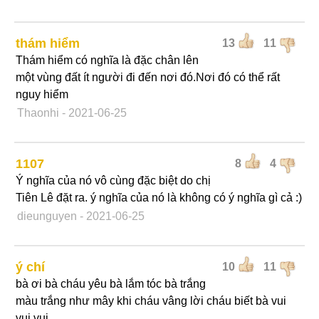
thám hiểm
13
11
Thám hiểm có nghĩa là đặc chân lên
một vùng đất ít người đi đến nơi đó.Nơi đó có thể rất
nguy hiểm
Thaonhi
- 2021-06-25
1107
8
4
Ý nghĩa của nó vô cùng đặc biệt do chị
Tiên Lê đặt ra. ý nghĩa của nó là không có ý nghĩa gì cả :)
dieunguyen
- 2021-06-25
ý chí
10
11
bà ơi bà cháu yêu bà lắm tóc bà trắng
màu trắng như mây khi cháu vâng lời cháu biết bà vui
vui vui