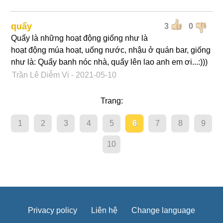
quẩy
3
0
Quẩy là những hoạt động giống như là
hoạt động múa hoạt, uống nước, nhậu ở quán bar, giống
như là: Quẩy banh nóc nhà, quẩy lên lao anh em ơi...:)))
Trần Lê Diễm Vi
- 2021-05-10
Trang:
1
2
3
4
5
6
7
8
9
10
Privacy policy
Liên hệ
Change language