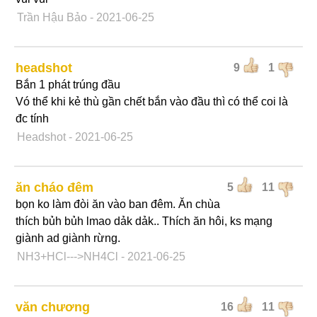
Trần Hậu Bảo
- 2021-06-25
headshot
9
1
Bắn 1 phát trúng đầu
Vó thể khi kẻ thù gần chết bắn vào đầu thì có thể coi là
đc tính
Headshot
- 2021-06-25
ăn cháo đêm
5
11
bọn ko làm đòi ăn vào ban đêm. Ăn chùa
thích bủh bủh lmao dảk dảk.. Thích ăn hôi, ks mạng
giành ad giành rừng.
NH3+HCl--->NH4Cl
- 2021-06-25
văn chương
16
11