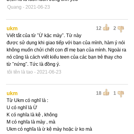
Quang
- 2021-06-23
ukm
12
2
Viết tắt của từ "Ừ kặc mày". Từ này
được sử dụng khi giao tiếp với bạn của mình, hàm ý nói
không muốn chửi chết con đĩ mẹ bạn của mình. Ngoài ra
nó cũng là cách viết kiểu teen của các bạn trẻ thay cho
từ "nứng". Tức là đồng ý.
tôi tên là tao
- 2021-06-23
ukm
18
1
Từ Ukm có nghĩ là :
U có nghĩ là Ừ
K có nghĩa là kệ , không
M có nghĩa là mày , mà
Ukm có nghĩa là ừ kệ mày hoặc ừ ko mà