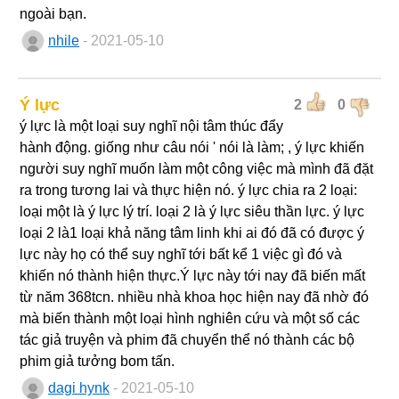
ngoài bạn.
nhile
- 2021-05-10
Ý lực
2
0
ý lực là một loại suy nghĩ nội tâm thúc đẩy
hành động. giống như câu nói ' nói là làm; , ý lực khiến
người suy nghĩ muốn làm một công việc mà mình đã đặt
ra trong tương lai và thực hiện nó. ý lực chia ra 2 loại:
loại một là ý lực lý trí. loại 2 là ý lực siêu thần lực. ý lực
loại 2 là1 loại khả năng tâm linh khi ai đó đã có được ý
lực này họ có thể suy nghĩ tới bất kể 1 việc gì đó và
khiến nó thành hiện thực.Ý lực này tới nay đã biến mất
từ năm 368tcn. nhiều nhà khoa học hiện nay đã nhờ đó
mà biến thành một loại hình nghiên cứu và một số các
tác giả truyện và phim đã chuyển thể nó thành các bộ
phim giả tưởng bom tấn.
dagi hynk
- 2021-05-10