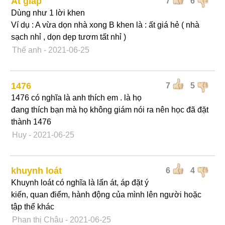
Ất giáp
7
6
Dùng như 1 lời khen
Ví dụ : A vừa dọn nhà xong B khen là : ất giá hẻ ( nhà
sạch nhỉ , dọn dẹp tươm tất nhỉ )
Thế anh
- 2021-06-25
1476
7
5
1476 có nghĩa là anh thích em . là họ
đang thích bạn mà họ không giám nói ra nên học đã đặt
thành 1476
Huy
- 2021-06-25
khuynh loát
6
4
Khuynh loát có nghĩa là lấn át, áp đặt ý
kiến, quan điểm, hành động của mình lên người hoặc
tập thể khác
Phan thị Châu
- 2021-06-25