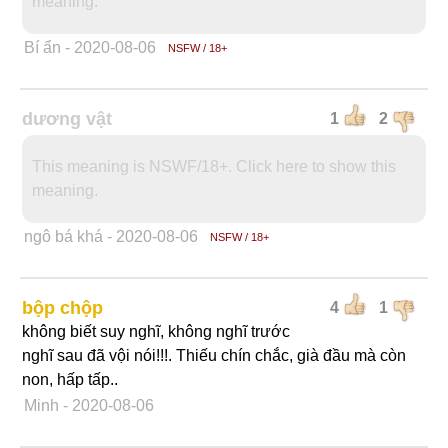
meaning.
Bí ẩn
- 2020-08-06
NSFW / 18+
dương vật
1
2
This meaning is NSWF/18+. Click here to show this
meaning.
ngô bá khá
- 2020-08-06
NSFW / 18+
bộp chộp
4
1
không biết suy nghĩ, không nghĩ trước
nghĩ sau đã vội nói!!!. Thiếu chín chắc, già đầu mà còn
non, hấp tấp..
Minh
- 2020-08-06