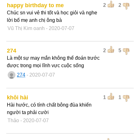
happy birthday to me
2
2
Chúc sn vui vẻ thi tốt và học giỏi và nghe
lời bố mẹ anh chị ông bà
Vũ Thị Kim oanh
- 2020-07-07
274
2
5
Là một sự may mắn không thể đoán trước
được trong mọi lĩnh vực cuộc sống
274
- 2020-07-07
khôi hài
1
1
Hài hước, có tính chất bông đùa khiến
người ta phải cười
Thảo
- 2020-07-07