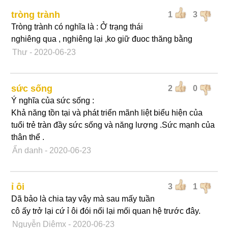
tròng trành
1
3
Tròng trành có nghĩa là : Ở trạng thái
nghiêng qua , nghiêng lại ,ko giữ đuoc thăng bằng
Thư
- 2020-06-23
sức sống
2
0
Ý nghĩa của sức sống :
Khả năng tồn tại và phát triển mãnh liệt biểu hiện của
tuổi trẻ tràn đầy sức sống và năng lượng .Sức mạnh của
thân thể .
Ẩn danh
- 2020-06-23
ỉ ôi
3
1
Dã bảo là chia tay vậy mà sau mấy tuần
cô ấy trở lại cứ ỉ ôi đói nối lại mối quan hệ trước đây.
Nguyễn Diêmx
- 2020-06-23