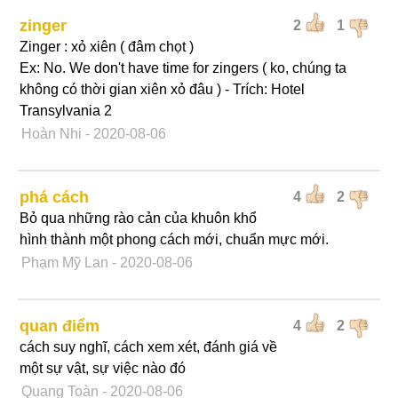
zinger
2
1
Zinger : xỏ xiên ( đâm chọt )
Ex: No. We don't have time for zingers ( ko, chúng ta
không có thời gian xiên xỏ đâu ) - Trích: Hotel
Transylvania 2
Hoàn Nhi
- 2020-08-06
phá cách
4
2
Bỏ qua những rào cản của khuôn khổ
hình thành một phong cách mới, chuẩn mực mới.
Phạm Mỹ Lan
- 2020-08-06
quan điểm
4
2
cách suy nghĩ, cách xem xét, đánh giá về
một sự vật, sự việc nào đó
Quang Toàn
- 2020-08-06