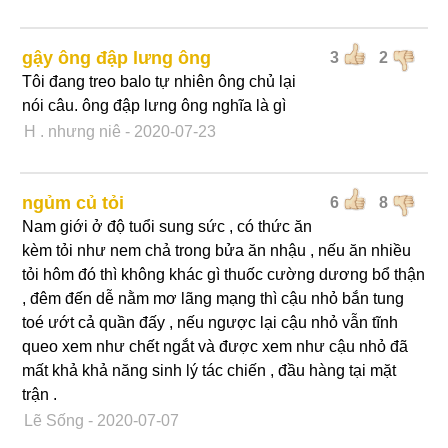
gậy ông đập lưng ông
3
2
Tôi đang treo balo tự nhiên ông chủ lại
nói câu. ông đập lưng ông nghĩa là gì
H . nhưng niê
- 2020-07-23
ngủm củ tỏi
6
8
Nam giới ở độ tuổi sung sức , có thức ăn
kèm tỏi như nem chả trong bửa ăn nhậu , nếu ăn nhiều
tỏi hôm đó thì không khác gì thuốc cường dương bổ thận
, đêm đến dễ nằm mơ lãng mạng thì cậu nhỏ bắn tung
toé ướt cả quần đấy , nếu ngược lại cậu nhỏ vẫn tĩnh
queo xem như chết ngắt và được xem như cậu nhỏ đã
mất khả khả năng sinh lý tác chiến , đầu hàng tại mặt
trận .
Lẽ Sống
- 2020-07-07