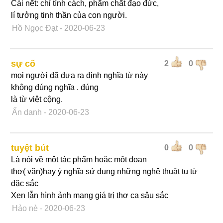
Cái nết: chỉ tính cách, phẩm chất đạo đức,
lí tưởng tinh thần của con người.
Hồ Ngọc Đạt
- 2020-06-23
sự cố
2
0
mọi người đã đưa ra định nghĩa từ này
không đúng nghĩa . đúng
là từ việt cộng.
Ẩn danh
- 2020-06-23
tuyệt bút
0
0
Là nói về một tác phẩm hoặc một đoạn
thơ( văn)hay ý nghĩa sử dụng những nghệ thuật tu từ
đặc sắc
Xen lẫn hình ảnh mang giá trị thơ ca sâu sắc
Hảo nè
- 2020-06-23