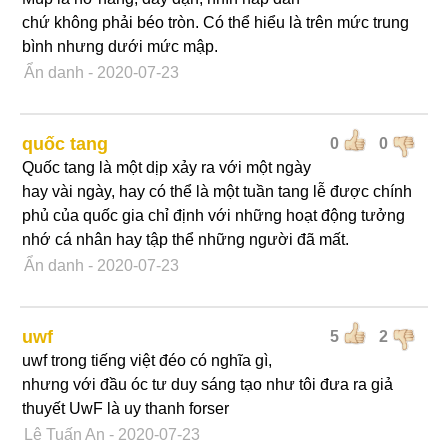
chứ không phải béo tròn. Có thể hiểu là trên mức trung
bình nhưng dưới mức mập.
Ẩn danh
- 2020-07-23
quốc tang
0
0
Quốc tang là một dịp xảy ra với một ngày
hay vài ngày, hay có thể là một tuần tang lễ được chính
phủ của quốc gia chỉ định với những hoạt động tưởng
nhớ cá nhân hay tập thể những người đã mất.
Ẩn danh
- 2020-07-23
uwf
5
2
uwf trong tiếng việt đéo có nghĩa gì,
nhưng với đầu óc tư duy sáng tạo như tôi đưa ra giả
thuyết UwF là uy thanh forser
Lê Tuấn An
- 2020-07-23