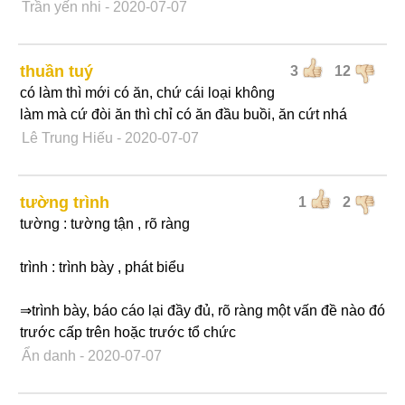
Trần yến nhi
- 2020-07-07
thuần tuý
3
12
có làm thì mới có ăn, chứ cái loại không
làm mà cứ đòi ăn thì chỉ có ăn đầu buồi, ăn cứt nhá
Lê Trung Hiếu
- 2020-07-07
tường trình
1
2
tường : tường tận , rõ ràng
trình : trình bày , phát biểu
⇒trình bày, báo cáo lại đầy đủ, rõ ràng một vấn đề nào đó
trước cấp trên hoặc trước tổ chức
Ẩn danh
- 2020-07-07