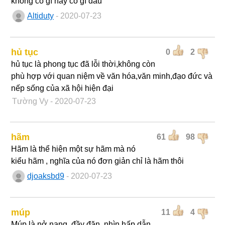
không có gì hay có gì đâu
Altiduty
- 2020-07-23
hủ tục
0
2
hủ tục là phong tục đã lỗi thời,không còn
phù hợp với quan niệm về văn hóa,văn minh,đạo đức và
nếp sống của xã hội hiện đại
Tường Vy
- 2020-07-23
hãm
61
98
Hãm là thể hiện một sự hãm mà nó
kiểu hãm , nghĩa của nó đơn giản chỉ là hãm thôi
djoaksbd9
- 2020-07-23
múp
11
4
Múp là nở nang, đầy đặn, nhìn hấp dẫn