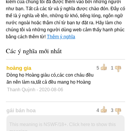
kiếm của chúng tôi đã được thêm vào bởi những người
như bạn. Tất cả các từ và ý nghĩa được chào đón. Đây có
thể là ý nghĩa về tên, những từ khó, tiếng lóng, ngôn ngữ
nước ngoài hoặc thậm chí từ bạn tự đặt ra. Hãy làm cho
chúng tôi và những người dùng web cảm thấy hạnh phúc
bằng cách thêm từ!
Thêm ý nghĩa
Các ý nghĩa mới nhất
hoàng gia
5
1
Dòng họ Hoàng giàu có,các con cháu đều
ăn nên làm ra,tất cả đều mang họ Hoàng
Thanh Quỳnh
- 2020-08-06
gái bán hoa
4
3
This meaning is NSWF/18+. Click here to show this