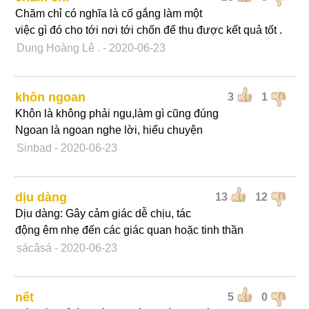
Chăm chỉ có nghĩa là cố gắng làm một
việc gì đó cho tới nơi tới chốn để thu được kết quả tốt .
Dung Hoàng Lê .
- 2020-06-23
khôn ngoan
3
1
Khôn là không phải ngu,làm gì cũng đúng
Ngoan là ngoan nghe lời, hiểu chuyện
Sinbad
- 2020-06-23
dịu dàng
13
12
Dịu dàng: Gây cảm giác dễ chịu, tác
động êm nhẹ đến các giác quan hoặc tinh thần
sácâsá
- 2020-06-23
nết
5
0