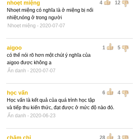
nhoẹt miệng
4
12
Nhoẹt miệng có nghĩa là ở miệng bị nổi
nhiệt,nóng ở trong người
Nhoẹt miệng
- 2020-07-07
aigoo
1
5
có thể nói rõ hơn một chút ý nghĩa của
aigoo được không ạ
Ẩn danh
- 2020-07-07
học vấn
6
4
Học vấn là kết quả của quá trình học tập
và tiếp thu kiến thức, đạt được ở mức độ nào đó.
Ẩn danh
- 2020-06-23
chăm chỉ
28
3