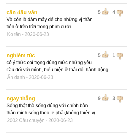
cân đẩu vân
5
4
Và còn là đám mây để cho những vị thần
tiên ở trên trời trong phim cưỡi
Ko tên
- 2020-06-23
nghiêm túc
5
1
có ý thức coi trọng đúng mức những yêu
cầu đối với mình, biểu hiện ở thái độ, hành động
Ẩn danh
- 2020-06-23
ngay thẳng
9
3
Sống thật thà,sống đúng với chính bản
thân mình sống theo lẽ phải,không thiên vị.
2002 Câu chuyện
- 2020-06-23