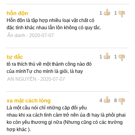
hỗn độn
1
1
Hỗn độn là tập hợp nhiều loại vật chất có
đặc tính khác nhau lẫn lộn không có quy tắc.
Ẩn danh
- 2020-07-07
tự đắc
1
1
tỏ ra thích thú về một thành công nào đó
của mìnhTự cho mình là giỏi, là hay
AN NGUYÊN
- 2020-07-07
xa mặt cách lòng
4
8
Là một câu nói chỉ những cặp đôi yêu
nhau khi xa cách tình cảm trở nên úa đi hay là phôi phai
ko còn yêu thương gì nữa (Nhưng cũng có các trường
hợp khác ).