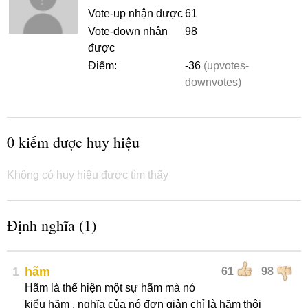
Vote-up nhận được
61
Vote-down nhận
98
được
Điểm:
-36
(upvotes-
downvotes)
0 kiếm được huy hiệu
Không có huy hiệu được tìm thấy
Định nghĩa (1)
1
hãm
61
98
Hãm là thể hiện một sự hãm mà nó
kiểu hãm , nghĩa của nó đơn giản chỉ là hãm thôi