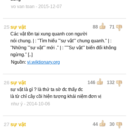
vo van toan
- 2015-12-07
25
sự vật
88
71
Các vật tồn tại xung quanh con người
nói chung. | : ''Tìm hiểu '''sự vật''' chung quanh.'' | :
''Những '''sự vật''' mới .'' | : '''''Sự vật''' biến đổi không
ngừng.'' [..]
Nguồn:
vi.wiktionary.org
26
sự vật
146
132
sự vật là gì ? là thứ ta sờ đc thấy đc
là từ chỉ cây cồi hiện tượng khái niệm đơn vị
như ý
- 2014-10-06
27
sự vật
44
30