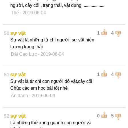
người, cây cối , trạng thái, vật dụng, ..................
Thế
- 2019-06-04
50
sự vật
1
4
Sự vật là những từ chỉ người, sự vật hiện
tượng trạng thái
Đái Cao Lực
- 2019-06-04
51
sự vật
1
4
Sự vật là từ chỉ con người,đô vật,cây cối
Chúc các em học bài tốt nhé
Ẩn danh
- 2019-06-04
52
sự vật
0
5
Là những thứ xung quanh con người và