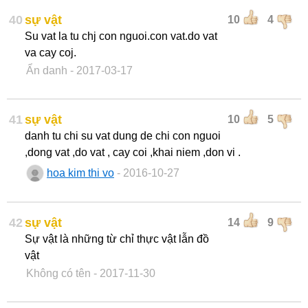
40
sự vật
10
4
Su vat la tu chj con nguoi.con vat.do vat
va cay coj.
Ẩn danh
- 2017-03-17
41
sự vật
10
5
danh tu chi su vat dung de chi con nguoi
,dong vat ,do vat , cay coi ,khai niem ,don vi .
hoa kim thi vo
- 2016-10-27
42
sự vật
14
9
Sự vật là những từ chỉ thực vật lẫn đồ
vật
Không có tên
- 2017-11-30