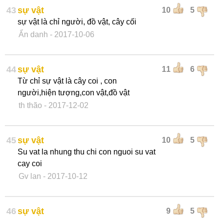
43
sự vật
10
5
sự vật là chỉ người, đồ vật, cây cối
Ẩn danh
- 2017-10-06
44
sự vật
11
6
Từ chỉ sự vật là cây coi , con
người,hiện tượng,con vật,đồ vật
th thão
- 2017-12-02
45
sự vật
10
5
Su vat la nhung thu chi con nguoi su vat
cay coi
Gv lan
- 2017-10-12
46
sự vật
9
5