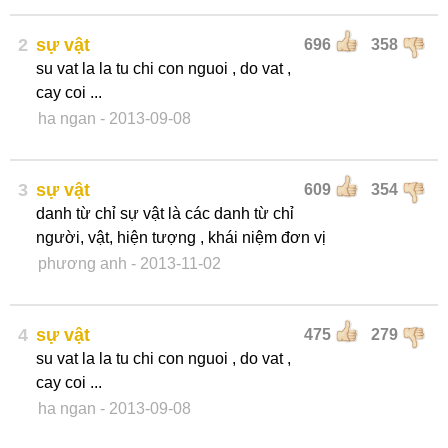
2
sự vật
696
358
su vat la la tu chi con nguoi , do vat ,
cay coi ...
ha ngan
- 2013-09-08
3
sự vật
609
354
danh từ chỉ sự vật là các danh từ chỉ
người, vật, hiện tượng , khái niệm đơn vị
phương anh
- 2013-11-02
4
sự vật
475
279
su vat la la tu chi con nguoi , do vat ,
cay coi ...
ha ngan
- 2013-09-08