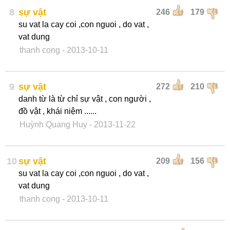
8
sự vật
246
179
su vat la cay coi ,con nguoi , do vat ,
vat dung
thanh cong
- 2013-10-11
9
sự vật
272
210
danh từ là từ chỉ sự vật , con người ,
đồ vật , khái niệm ......
Huỳnh Quang Huy
- 2013-11-22
10
sự vật
209
156
su vat la cay coi ,con nguoi , do vat ,
vat dung
thanh cong
- 2013-10-11