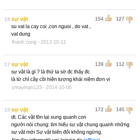
16
sự vật
154
127
su vat la cay coi ,con nguoi , do vat ,
vat dung
thanh cong
- 2013-10-11
17
sự vật
139
112
sự vật là gì ? là thứ ta sờ đc thấy đc
là từ chỉ cây cồi hiện tượng khái niệm đơn vị
ymayman123
- 2014-10-06
18
sự vật
172
145
dt. Các vật tồn tại xung quanh con
người nói chung: tìm hiểu sự vật chung quanh những
sự vật mới Sự vật biến đổi không ngừng.