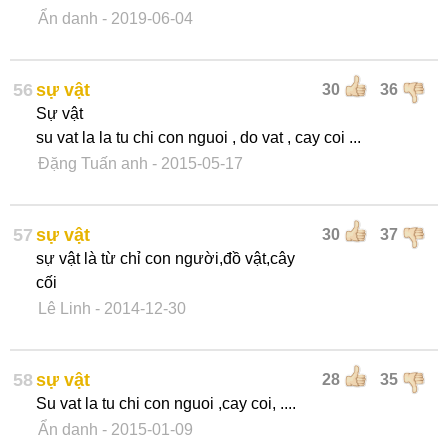
Ẩn danh
- 2019-06-04
56
sự vật
30
36
Sự vật
su vat la la tu chi con nguoi , do vat , cay coi ...
Đặng Tuấn anh
- 2015-05-17
57
sự vật
30
37
sự vật là từ chỉ con người,đồ vật,cây
cối
Lê Linh
- 2014-12-30
58
sự vật
28
35
Su vat la tu chi con nguoi ,cay coi, ....
Ẩn danh
- 2015-01-09