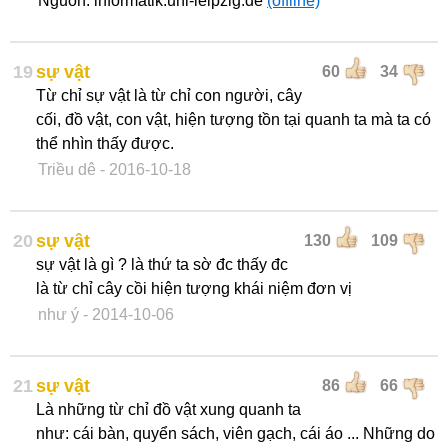
Nguồn: informatik.uni-leipzig.de
(offline)
19
sự vật
60
34
Từ chỉ sự vật là từ chỉ con người, cây
cối, đồ vật, con vật, hiện tượng tồn tại quanh ta mà ta có
thể nhìn thấy được.
Triều dê
- 2016-10-18
20
sự vật
130
109
sự vật là gì ? là thứ ta sờ đc thấy đc
là từ chỉ cây cồi hiện tượng khái niệm đơn vị
như ý
- 2014-10-06
21
sự vật
86
66
Là những từ chỉ đồ vật xung quanh ta
như: cái bàn, quyển sách, viên gạch, cái áo ... Những do