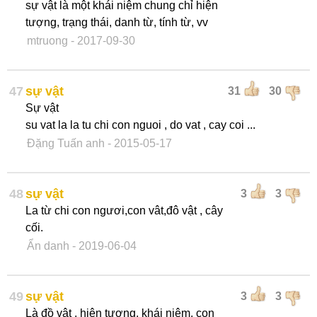
sự vật là một khái niệm chung chỉ hiện
tượng, trạng thái, danh từ, tính từ, vv
mtruong
- 2017-09-30
47
sự vật
31
30
Sự vật
su vat la la tu chi con nguoi , do vat , cay coi ...
Đặng Tuấn anh
- 2015-05-17
48
sự vật
3
3
La từ chi con ngươi,con vât,đô vật , cây
cối.
Ẩn danh
- 2019-06-04
49
sự vật
3
3
Là đồ vât , hiện tượng, khái niệm, con