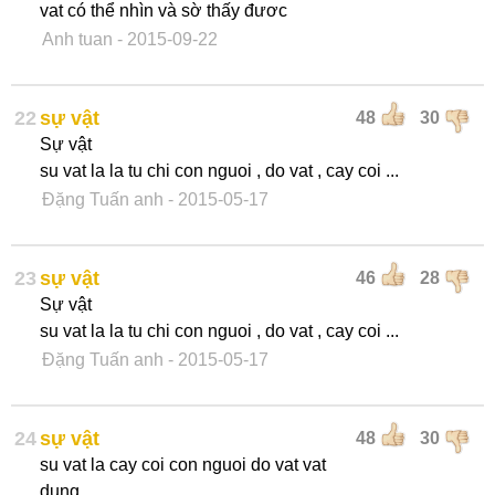
vat có thể nhìn và sờ thấy đươc
Anh tuan
- 2015-09-22
22
sự vật
48
30
Sự vật
su vat la la tu chi con nguoi , do vat , cay coi ...
Đặng Tuấn anh
- 2015-05-17
23
sự vật
46
28
Sự vật
su vat la la tu chi con nguoi , do vat , cay coi ...
Đặng Tuấn anh
- 2015-05-17
24
sự vật
48
30
su vat la cay coi con nguoi do vat vat
dung