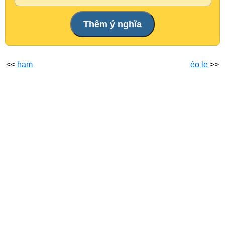
<<
ham
éo le
>>