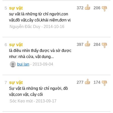
5
sự vật
372
206
sự vât là những từ chỉ người,con
vật,đồ vật,cây côi,khái niệm,đơn vị
Nguyễn Đắc Duy
- 2014-10-16
6
sự vật
397
284
là điều nhìn thấy được và sờ được
như: nhà cửa, vật dụng...
bui lan
- 2013-09-04
7
sự vật
277
174
Sự vật là những từ chỉ người, đồ
vật,con vật, cây cối
Sóc Kẹo mút
- 2013-09-17