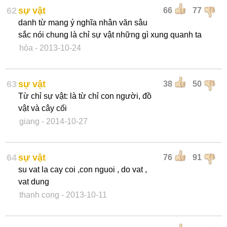
62
sự vật
66
77
danh từ mang ý nghĩa nhân văn sâu
sắc nói chung là chỉ sự vật những gì xung quanh ta
hòa
- 2013-10-24
63
sự vật
38
50
Từ chỉ sự vật: là từ chỉ con người, đồ
vật và cây cối
giang
- 2014-10-27
64
sự vật
76
91
su vat la cay coi ,con nguoi , do vat ,
vat dung
thanh cong
- 2013-10-11