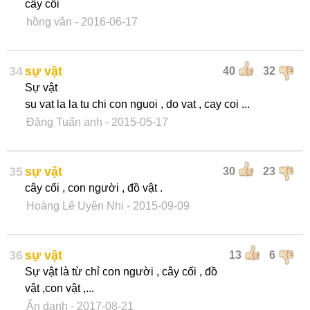
cây cối
hồng vân
- 2016-06-17
34
sự vật
40
32
Sự vật
su vat la la tu chi con nguoi , do vat , cay coi ...
Đặng Tuấn anh
- 2015-05-17
35
sự vật
30
23
cây cối , con người , đồ vật .
Hoàng Lê Uyên Nhi
- 2015-09-09
36
sự vật
13
6
Sự vật là từ chỉ con người , cây cối , đồ
vật ,con vật ,...
Ẩn danh
- 2017-08-21