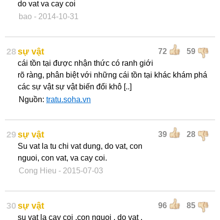
do vat va cay coi
bao
- 2014-10-31
28
sự vật
72
59
cái tồn tại được nhận thức có ranh giới
rõ ràng, phân biệt với những cái tồn tại khác khám phá
các sự vật sự vật biến đổi khô [..]
Nguồn:
tratu.soha.vn
29
sự vật
39
28
Su vat la tu chi vat dung, do vat, con
nguoi, con vat, va cay coi.
Cong Hieu
- 2015-07-03
30
sự vật
96
85
su vat la cay coi ,con nguoi , do vat ,