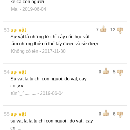
kể cả con người
Mai
- 2019-06-04
53
sự vật
7
12
Sự vật là những từ chỉ cây cối thục vật
lẫm những thứ có thể lấy được và sờ được
Không có tên
- 2017-11-30
54
sự vật
0
5
Su vat la tu chi con nguoi, do vat, cay
coi,v.v........
tũn^_^..........
- 2019-06-04
55
sự vật
0
6
su vat la la tu chi con nguoi , do vat , cay
coi ...