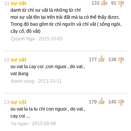
11
sự vật
133
91
danh từ chỉ sự vật là những từ chỉ
mọi sự vật tồn tại trên trái đất mà ta có thể thấy được.
Trong đó bao gồm từ chỉ người và chỉ vât ( sông ngòi,
cây cố, đồ vật)
Quỳnh Nga
- 2015-10-03
12
sự vật
177
138
su vat la cay coi ,con nguoi , do vat ,
vat dung
thanh cong
- 2013-10-11
13
sự vật
179
145
su vat la la tu chi con nguoi , do vat ,
cay coi ...
ha ngan
- 2013-09-08