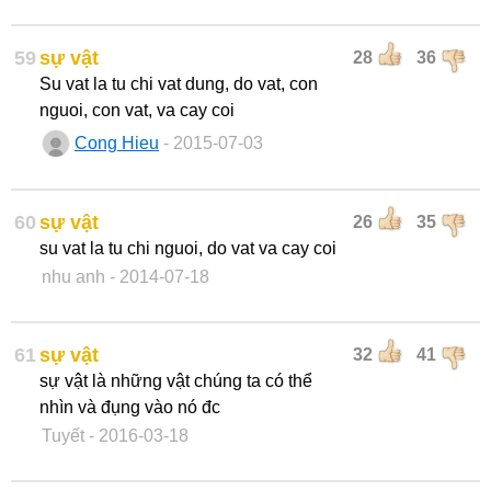
59
sự vật
28
36
Su vat la tu chi vat dung, do vat, con
nguoi, con vat, va cay coi
Cong Hieu
- 2015-07-03
60
sự vật
26
35
su vat la tu chi nguoi, do vat va cay coi
nhu anh
- 2014-07-18
61
sự vật
32
41
sự vật là những vật chúng ta có thể
nhìn và đụng vào nó đc
Tuyết
- 2016-03-18