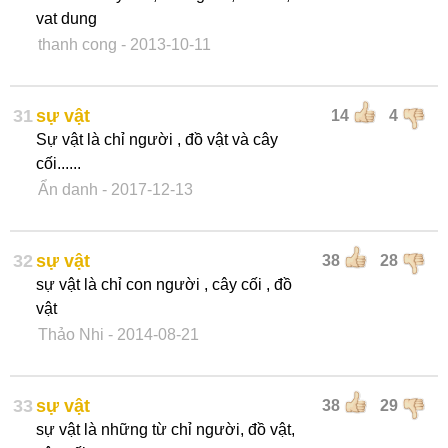
vat dung
thanh cong
- 2013-10-11
31
sự vật
14
4
Sự vật là chỉ người , đồ vật và cây
cối......
Ẩn danh
- 2017-12-13
32
sự vật
38
28
sự vật là chỉ con người , cây cối , đồ
vật
Thảo Nhi
- 2014-08-21
33
sự vật
38
29
sự vật là những từ chỉ người, đồ vật,