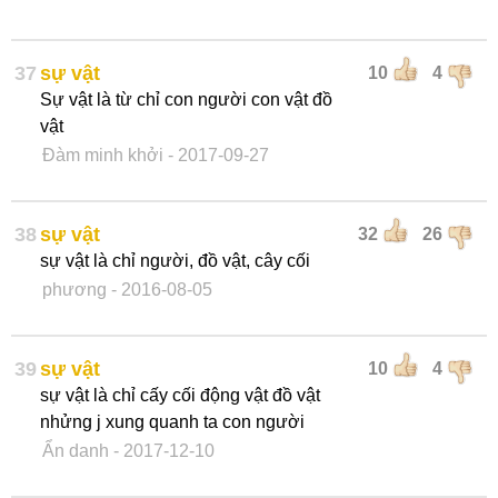
37
sự vật
10
4
Sự vật là từ chỉ con người con vật đồ
vật
Đàm minh khởi
- 2017-09-27
38
sự vật
32
26
sự vật là chỉ người, đồ vật, cây cối
phương
- 2016-08-05
39
sự vật
10
4
sự vật là chỉ cấy cối động vật đồ vật
nhửng j xung quanh ta con người
Ẩn danh
- 2017-12-10