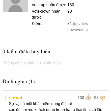
Vote-up nhận được
130
Vote-down nhận
98
được
Điểm:
31
(upvotes-
downvotes)
0 kiếm được huy hiệu
Không có huy hiệu được tìm thấy
Định nghĩa (1)
1
sự vật
130
98
Sự vật là một khái niệm dùng để chỉ
các đối tượng khách quan trong trạng thái tĩnh, cô lập