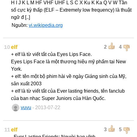
H I J K L M HF VHF UHF L S C X Ku K Ka Q V W Tần
số cực kỳ thấp (ELF – Extremely low frequency) là thuật
ngữ đ [..]
Nguồn:
vi.wikipedia.org
10
elf
2
4
+ elf là từ viết tắt của Eyes Lips Face.
Eyes Lips Face là một thương hiệu mỹ phẩm tại New
York.
+ elf: tên một bộ phim hài về ngày Giáng sinh của Mỹ,
sản xuất 2003
+ elf là từ viết tắt của Ever lasting friends, tên fanclub
của ban nhạc Super Juniors của Hàn Quốc.
vuvu
- 2013-07-22
11
elf
3
5
- Ever Lasting Friends: Người bạn vĩnh