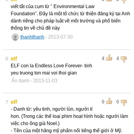
viết tắt của cụm từ " Environmental Law
Foundation". Đây là một tổ chức từ thiện đăng ký tại Anh
dành riêng cho pháp luật về môi trường và phổ biến
thông tin về chủ đề này
thanhthanh
- 2013-07-30
6
elf
4
4
ELF con la Endless Love Forever- tinh
yeu truong ton mai voi thoi gian
Ẩn danh
- 2013-11-03
7
elf
0
0
- Danh từ: yêu tinh, người lùn, người tí
hon. (Trong các thể loại phim hoạt hình hoặc người làm
việc cho ông già Noel.)
- Tên của một hãng mỹ phẩm nổi tiếng thế giới ở Mỹ.