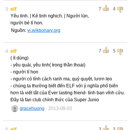
3
elf
7
4
Yêu tinh. | Kẻ tinh nghịch. | Người lùn,
người bé tí hon.
Nguồn:
vi.wiktionary.org
4
elf
7
5
( ít dùng)
- yêu quái, yêu tinh( trong thần thoại)
- người tí hon
- người có tính cách ranh ma, quỷ quyệt, lươn lẹo
- chúng ta thường biết đến ELF với ý nghĩa phổ biến
hơn là viết tắt của Ever lasting friend- tình bạn vĩnh cửu.
Đây là fan club chính thức của Super Junio
gracehuong
- 2013-08-03
5
elf
3
2