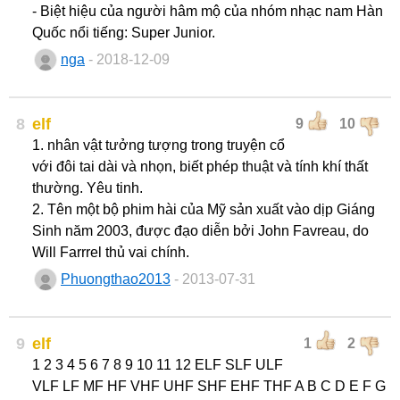
- Biệt hiệu của người hâm mộ của nhóm nhạc nam Hàn
Quốc nổi tiếng: Super Junior.
nga
- 2018-12-09
8
elf
9
10
1. nhân vật tưởng tượng trong truyện cổ
với đôi tai dài và nhọn, biết phép thuật và tính khí thất
thường. Yêu tinh.
2. Tên một bộ phim hài của Mỹ sản xuất vào dịp Giáng
Sinh năm 2003, được đạo diễn bởi John Favreau, do
Will Farrrel thủ vai chính.
Phuongthao2013
- 2013-07-31
9
elf
1
2
1 2 3 4 5 6 7 8 9 10 11 12 ELF SLF ULF
VLF LF MF HF VHF UHF SHF EHF THF A B C D E F G