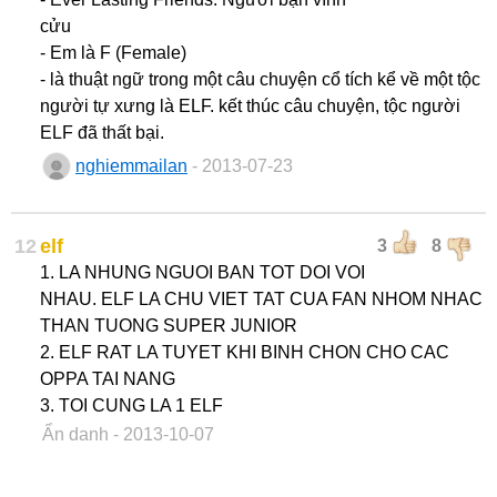
cửu
- Em là F (Female)
- là thuật ngữ trong một câu chuyện cổ tích kể về một tộc
người tự xưng là ELF. kết thúc câu chuyện, tộc người
ELF đã thất bại.
nghiemmailan
- 2013-07-23
12
elf
3
8
1. LA NHUNG NGUOI BAN TOT DOI VOI
NHAU. ELF LA CHU VIET TAT CUA FAN NHOM NHAC
THAN TUONG SUPER JUNIOR
2. ELF RAT LA TUYET KHI BINH CHON CHO CAC
OPPA TAI NANG
3. TOI CUNG LA 1 ELF
Ẩn danh
- 2013-10-07