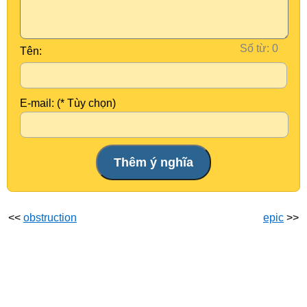
Số từ:
Tên:
E-mail: (* Tùy chọn)
<<
obstruction
epic
>>