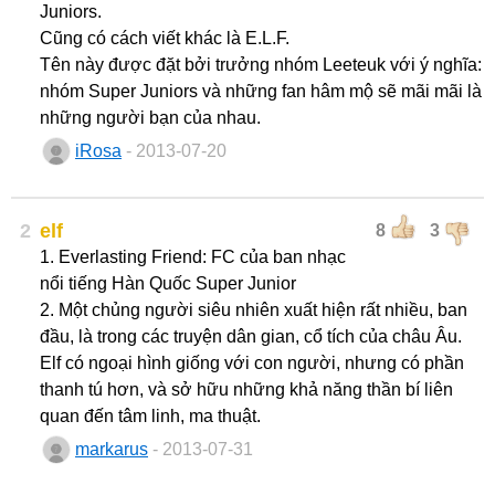
Juniors.
Cũng có cách viết khác là E.L.F.
Tên này được đặt bởi trưởng nhóm Leeteuk với ý nghĩa:
nhóm Super Juniors và những fan hâm mộ sẽ mãi mãi là
những người bạn của nhau.
iRosa
- 2013-07-20
2
elf
8
3
1. Everlasting Friend: FC của ban nhạc
nổi tiếng Hàn Quốc Super Junior
2. Một chủng người siêu nhiên xuất hiện rất nhiều, ban
đầu, là trong các truyện dân gian, cổ tích của châu Âu.
Elf có ngoại hình giống với con người, nhưng có phần
thanh tú hơn, và sở hữu những khả năng thần bí liên
quan đến tâm linh, ma thuật.
markarus
- 2013-07-31