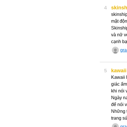
4
skinsh
skinshi
mật độn
Skinshi
và nữ v
cạnh b
gr
5
kawaii
Kawaii 
giác ấm
khi nói
Ngày na
để nói 
Những t
trang sứ
gr