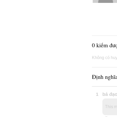
0 kiếm đư
Không có huy
Định nghĩa
1
bá đạ
This m