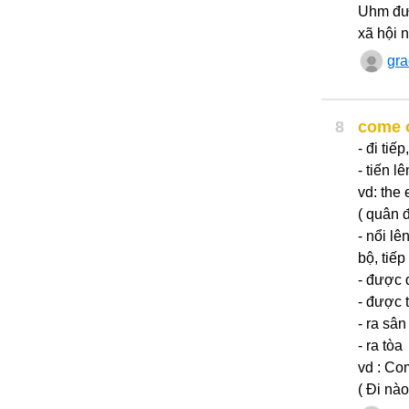
Uhm đượ
xã hội 
gr
8
come 
- đi tiếp
- tiến l
vd: the
( quân 
- nổi lê
bộ, tiếp
- được đ
- được 
- ra sân
- ra tòa
vd : Co
( Đi nào