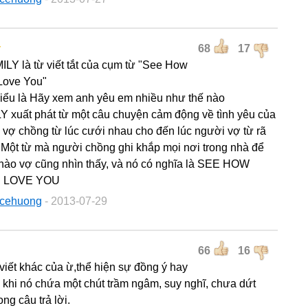
y
68
17
LY là từ viết tắt của cụm từ "See How
Love You"
hiểu là Hãy xem anh yêu em nhiều như thế nào
Y xuất phát từ một câu chuyện cảm động về tình yêu của
 vợ chồng từ lúc cưới nhau cho đến lúc người vợ từ rã
. Một từ mà người chồng ghi khắp mọi nơi trong nhà để
 nào vợ cũng nhìn thấy, và nó có nghĩa là SEE HOW
I LOVE YOU
acehuong
- 2013-07-29
66
16
 viết khác của ừ,thể hiện sự đồng ý hay
 khi nó chứa một chút trầm ngâm, suy nghĩ, chưa dứt
ong câu trả lời.