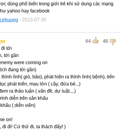
c dùng phổ biến trong giới trẻ khi sử dung các mạng
như yahoo hay facebook
acehuong
- 2013-07-30
on
64
46
, đi tới
ên, tới gần
 enemy were coming on
địch đang tới gần)
n thình lình( gió, bão), phát hiện ra thình lình( bệnh), tiến
 tục phát triển, mau lớn ( cây, đứa bé...)
em ra thảo luận ( vấn đề, dự luật....)
trình diễn trên sân khấu
 khấu ( diễn viên)
me on!
, đi đi! Cứ thử đi, ta thách đấy! )