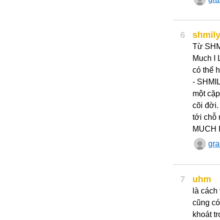
6
shmil
Từ SHMI
Much I 
có thể 
- SHMIL
một cặp
cõi đời
tới chỗ
MUCH 
gr
7
uhm
là cách
cũng có
khoát tr