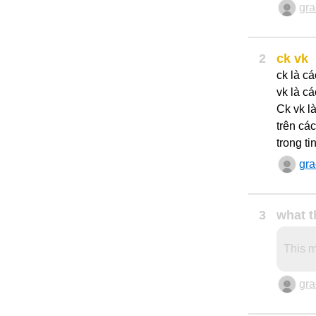
gr
2
ck vk
ck là cá
vk là cá
Ck vk l
trên cá
trong ti
gr
3
what t
This m
gr