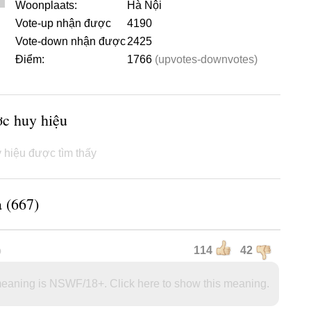
Woonplaats:
Hà Nội
Vote-up nhận được
4190
Vote-down nhận được
2425
Điểm:
1766
(upvotes-downvotes)
ợc huy hiệu
 hiệu được tìm thấy
 (667)
o
114
42
eaning is NSWF/18+. Click here to show this meaning.