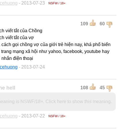
acehuong
- 2013-07-23
NSFW / 18+
109
60
ch viết tắt của Chồng
ch viết tắt của vợ
à cách gọi chồng vợ của giới trẻ hiện nay, khá phổ biến
c trang mạng xã hội như yahoo, facebook, youtube hay
n nhắn điện thoại
acehuong
- 2013-07-24
he hell
108
45
eaning is NSWF/18+. Click here to show this meaning.
acehuong
- 2013-07-22
NSFW / 18+