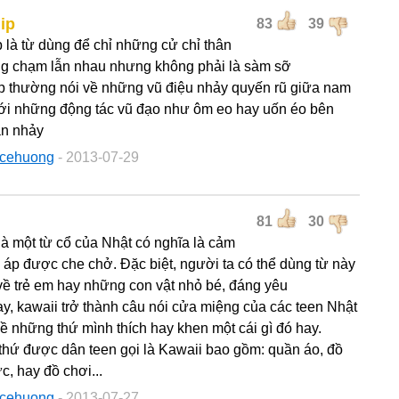
ip
83
39
p là từ dùng để chỉ những cử chỉ thân
g chạm lẫn nhau nhưng không phải là sàm sỡ
p thường nói về những vũ điệu nhảy quyến rũ giữa nam
ới những động tác vũ đạo như ôm eo hay uốn éo bên
ạn nhảy
acehuong
- 2013-07-29
81
30
là một từ cổ của Nhật có nghĩa là cảm
 áp được che chở. Đặc biệt, người ta có thể dùng từ này
 về trẻ em hay những con vật nhỏ bé, đáng yêu
y, kawaii trở thành câu nói cửa miệng của các teen Nhật
về những thứ mình thích hay khen một cái gì đó hay.
hứ được dân teen gọi là Kawaii bao gồm: quần áo, đồ
c, hay đồ chơi...
acehuong
- 2013-07-27