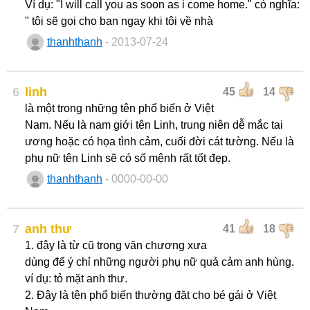
Ví dụ: "I will call you as soon as i come home." có nghĩa:
" tôi sẽ gọi cho bạn ngay khi tôi về nhà
thanhthanh
- 2013-07-24
6
linh
45
14
là một trong những tên phổ biến ở Việt
Nam. Nếu là nam giới tên Linh, trung niên dễ mắc tai
ương hoặc có họa tình cảm, cuối đời cát tường. Nếu là
phụ nữ tên Linh sẽ có số mệnh rất tốt đẹp.
thanhthanh
- 0000-00-00
7
anh thư
41
18
1. đây là từ cũ trong văn chương xưa
dùng để ý chỉ những người phụ nữ quả cảm anh hùng.
ví dụ: tỏ mặt anh thư.
2. Đây là tên phổ biến thường đặt cho bé gái ở Việt