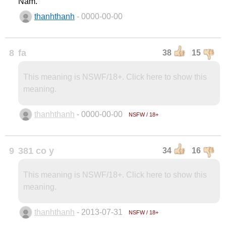
Nam.
thanhthanh
- 0000-00-00
8
fa
38
15
This meaning is NSWF/18+. Click here to show this
meaning.
thanhthanh
- 0000-00-00
NSFW / 18+
9
381 co y
34
16
This meaning is NSWF/18+. Click here to show this
meaning.
thanhthanh
- 2013-07-31
NSFW / 18+