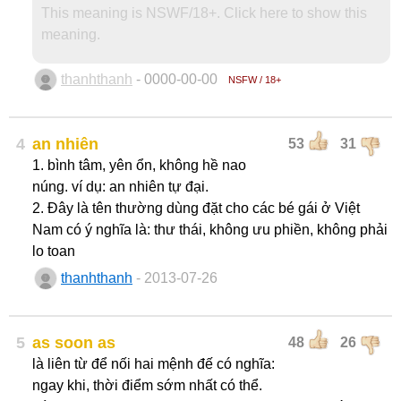
This meaning is NSWF/18+. Click here to show this
meaning.
thanhthanh
- 0000-00-00
NSFW / 18+
4
an nhiên
53
31
1. bình tâm, yên ổn, không hề nao
núng. ví dụ: an nhiên tự đại.
2. Đây là tên thường dùng đặt cho các bé gái ở Việt
Nam có ý nghĩa là: thư thái, không ưu phiền, không phải
lo toan
thanhthanh
- 2013-07-26
5
as soon as
48
26
là liên từ để nối hai mệnh đế có nghĩa:
ngay khi, thời điểm sớm nhất có thể.