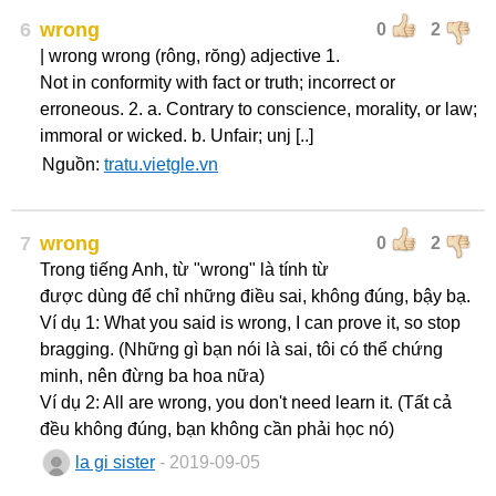
6
wrong
0
2
| wrong wrong (rông, rŏng) adjective 1.
Not in conformity with fact or truth; incorrect or
erroneous. 2. a. Contrary to conscience, morality, or law;
immoral or wicked. b. Unfair; unj [..]
Nguồn:
tratu.vietgle.vn
7
wrong
0
2
Trong tiếng Anh, từ "wrong" là tính từ
được dùng để chỉ những điều sai, không đúng, bậy bạ.
Ví dụ 1: What you said is wrong, I can prove it, so stop
bragging. (Những gì bạn nói là sai, tôi có thể chứng
minh, nên đừng ba hoa nữa)
Ví dụ 2: All are wrong, you don't need learn it. (Tất cả
đều không đúng, bạn không cần phải học nó)
la gi sister
- 2019-09-05