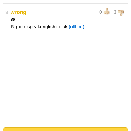
8
wrong
0
3
sai
Nguồn: speakenglish.co.uk
(offline)