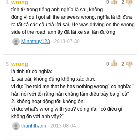
4
wrong
0
2
tính từ trong tiếng anh nghĩa là sai, không
đúng ví dụ I got all the answers wrong. nghĩa là tôi đưa
ra tất cả các câu trả lời sai. He was driving on the wrong
side of the road. anh ấy đã lái xe sai làn đường
Minhthuy123
- 2013-07-30
5
wrong
0
2
là tính từ có nghĩa:
1. sai trái, không đúng không xác thực.
ví dụ: "he told me that he has nothing wrong" có nghĩa: "
hắn nói với tôi rằng hắn chẳng làm điều bậy bạ gì cả"
2. không hoạt động tốt, không ổn.
ví dụ: what's wrong with you? có nghĩa: "có điều gì
không ổn với anh vậy?"
thanhthanh
- 2013-08-04