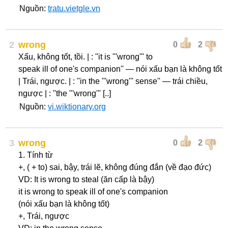
Nguồn:
tratu.vietgle.vn
2
wrong
0
2
Xấu, không tốt, tồi. | : ''it is '''wrong''' to
speak ill of one's companion'' — nói xấu bạn là không tốt
| Trái, ngược. | : ''in the '''wrong''' sense'' — trái chiều,
ngược | : ''the '''wrong''' [..]
Nguồn:
vi.wiktionary.org
3
wrong
0
2
1. Tính từ
+, ( + to) sai, bậy, trái lẽ, không đúng đắn (về đạo đức)
VD: It is wrong to steal (ăn cấp là bậy)
it is wrong to speak ill of one's companion
(nói xấu bạn là không tốt)
+, Trái, ngược