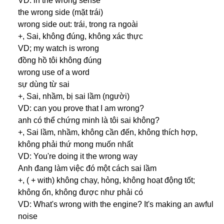
VD: in the wrong sense
the wrong side (mặt trái)
wrong side out: trái, trong ra ngoài
+, Sai, không đúng, không xác thực
VD; my watch is wrong
đồng hồ tôi không đúng
wrong use of a word
sự dùng từ sai
+, Sai, nhầm, bị sai lầm (người)
VD: can you prove that I am wrong?
anh có thể chứng minh là tôi sai không?
+, Sai lầm, nhầm, không cần đến, không thích hợp,
không phải thứ mong muốn nhất
VD: You're doing it the wrong way
Anh đang làm việc đó một cách sai lầm
+, ( + with) không chạy, hỏng, không hoạt động tốt;
không ổn, không được như phải có
VD: What's wrong with the engine? It's making an awful
noise