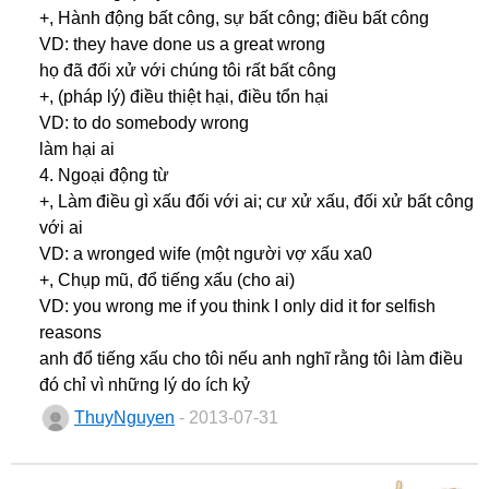
+, Hành động bất công, sự bất công; điều bất công
VD: they have done us a great wrong
họ đã đối xử với chúng tôi rất bất công
+, (pháp lý) điều thiệt hại, điều tổn hại
VD: to do somebody wrong
làm hại ai
4. Ngoại động từ
+, Làm điều gì xấu đối với ai; cư xử xấu, đối xử bất công
với ai
VD: a wronged wife (một người vợ xấu xa0
+, Chụp mũ, đổ tiếng xấu (cho ai)
VD: you wrong me if you think I only did it for selfish
reasons
anh đổ tiếng xấu cho tôi nếu anh nghĩ rằng tôi làm điều
đó chỉ vì những lý do ích kỷ
ThuyNguyen
- 2013-07-31