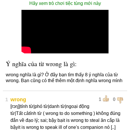
Hãy xem trò chơi tiệc tùng mới này
Ý nghĩa của từ wrong là gì:
wrong nghĩa là gì? Ở đây bạn tìm thấy 8 ý nghĩa của từ
wrong. Bạn cũng có thể thêm một định nghĩa wrong mình
1
wrong
1
0
[rɔη]|tính từ|phó từ|danh từ|ngoại động
từ|Tất cảtính từ ( wrong to do something ) không đúng
đắn về đạo lý; sai; bậy bạit is wrong to steal ăn cắp là
bậyit is wrong to speak ill of one's companion nó [..]