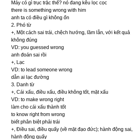
Máy có gì trục trặc thế? nó đang kêu lọc cọc
there is something wrong with him
anh ta có điều gì không ổn
2. Phó từ
+, Một cách sai trái, chệch hướng, lầm lẫn, với kết quả
không đúng
VD: you guessed wrong
anh đoán sai rồi
+, Lạc
VD: to lead someone wrong
dẫn ai lạc đường
3. Danh từ
+, Cái xấu, điều xấu, điều không tốt, mặt xấu
VD: to make wrong right
làm cho cái xấu thành tốt
to know right from wrong
biết phân biệt phải trái
+, Điều sai, điều quấy (về mặt đạo đức); hành động sai,
hành động quấy