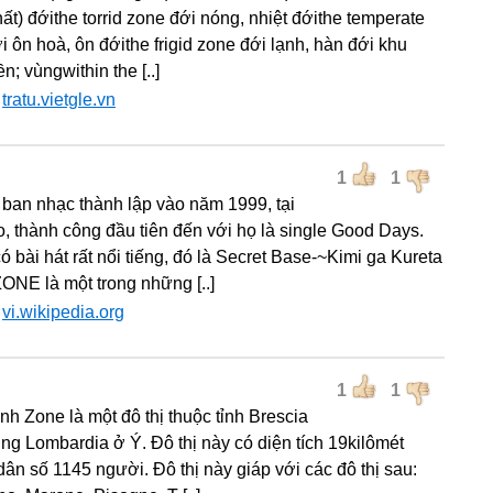
hất) đớithe torrid zone đới nóng, nhiệt đớithe temperate
i ôn hoà, ôn đớithe frigid zone đới lạnh, hàn đới khu
n; vùngwithin the [..]
:
tratu.vietgle.vn
1
1
 ban nhạc thành lập vào năm 1999, tại
, thành công đầu tiên đến với họ là single Good Days.
 bài hát rất nổi tiếng, đó là Secret Base-~Kimi ga Kureta
ONE là một trong những [..]
:
vi.wikipedia.org
1
1
nh Zone là một đô thị thuộc tỉnh Brescia
ùng Lombardia ở Ý. Đô thị này có diện tích 19kilômét
dân số 1145 người. Đô thị này giáp với các đô thị sau: