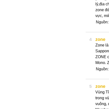
lý,địa c
zone đớ
vực, miề
Nguồn
4
zone
Zone là
Sapporo
ZONE có
Mono. Z
Nguồn
5
zone
Vùng Tỉ
trong v
vuông, 