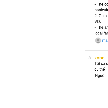
- The c
particul
2. Chia
VD:
- The ar
local fa
ma
8
zone
Tất cả 
cụ thể
Nguồn: