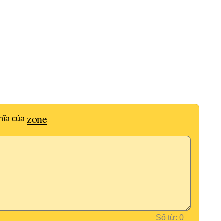
zone
hĩa của
Số từ: