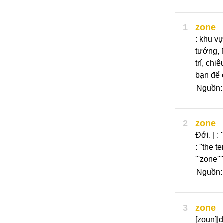
1
zone
: khu vư
tướng, 
trí, chi
bạn để 
Nguồn:
2
zone
Đới. | : 
: ''the t
'''zone'
Nguồn
3
zone
[zoun]|