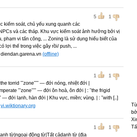
5
1
̣c kiểm soát, chủ yếu xung quanh các
NPCs và các tháp. Khu vực kiểm soát ảnh hưởng bởi vị
êu, phạm vi tấn công, ... Zoning là sử dụng hiểu biết của
có lợi thế trong việc gây rồi/ push, ...
 diendan.garena.vn
(offline)
1
1
''the torrid '''zone''''' — đới nóng, nhiệt đới |
emperate '''zone''''' — đới ôn hoà, ôn đới | : ''the frigid
'''' — đới lạnh, hàn đới | Khu vực, miền; vùng. | : ''with [..]
Từ
:
vi.wiktionary.org
bở
Xi
Tấ
1
1
danh từ|ngoại động từ|Tất cảdanh từ (địa