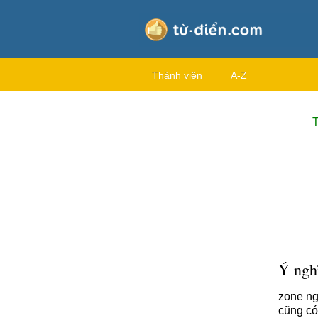
Thành viên
A-Z
T
Ý nghĩ
zone ng
cũng có