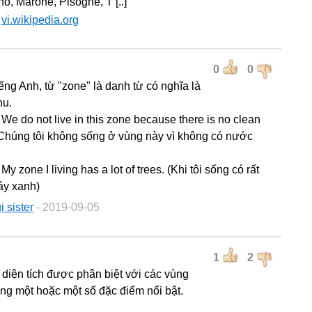
o, Marone, Pisogne, T [..]
:
vi.wikipedia.org
0
0
iếng Anh, từ "zone" là danh từ có nghĩa là
hu.
 We do not live in this zone because there is no clean
(Chúng tôi không sống ở vùng này vì không có nước
 My zone I living has a lot of trees. (Khi tôi sống có rất
ây xanh)
i sister
- 2019-09-05
1
2
 diện tích được phân biệt với các vùng
ng một hoặc một số đặc điểm nổi bật.