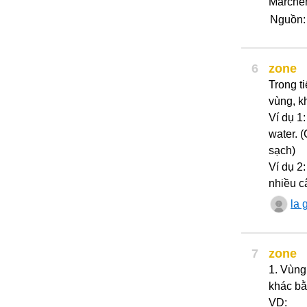
Marchen
Nguồn
6
zone
Trong t
vùng, k
Ví dụ 1:
water. 
sạch)
Ví dụ 2:
nhiều c
la g
7
zone
1. Vùng
khác bằ
VD: