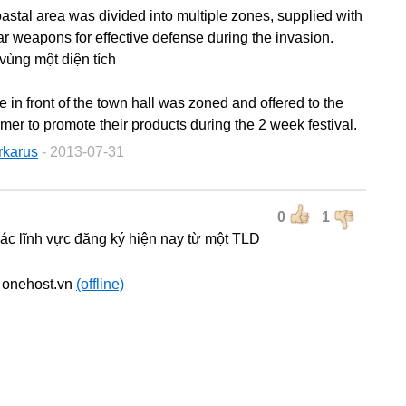
oastal area was divided into multiple zones, supplied with
ar weapons for effective defense during the invasion.
 vùng một diện tích
e in front of the town hall was zoned and offered to the
rmer to promote their products during the 2 week festival.
rkarus
- 2013-07-31
0
1
các lĩnh vực đăng ký hiện nay từ một TLD
 onehost.vn
(offline)