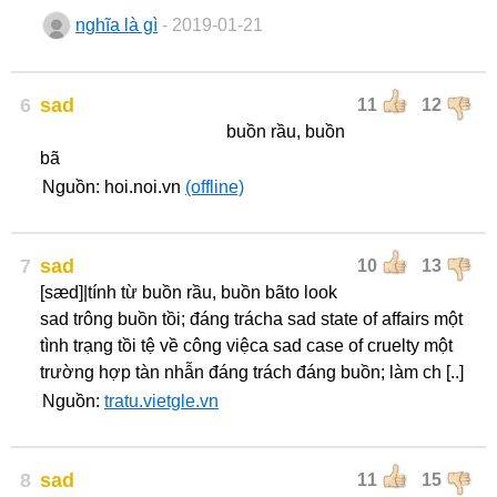
nghĩa là gì
- 2019-01-21
6
sad
11
12
buồn rầu, buồn
bã
Nguồn: hoi.noi.vn
(offline)
7
sad
10
13
[sæd]|tính từ buồn rầu, buồn bãto look
sad trông buồn tồi; đáng trácha sad state of affairs một
tình trạng tồi tệ về công việca sad case of cruelty một
trường hợp tàn nhẫn đáng trách đáng buồn; làm ch [..]
Nguồn:
tratu.vietgle.vn
8
sad
11
15