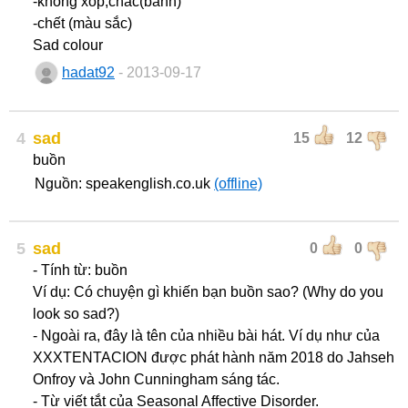
-không xốp,chắc(bánh)
-chết (màu sắc)
Sad colour
hadat92
- 2013-09-17
4
sad
15
12
buồn
Nguồn: speakenglish.co.uk
(offline)
5
sad
0
0
- Tính từ: buồn
Ví dụ: Có chuyện gì khiến bạn buồn sao? (Why do you
look so sad?)
- Ngoài ra, đây là tên của nhiều bài hát. Ví dụ như của
XXXTENTACION được phát hành năm 2018 do Jahseh
Onfroy và John Cunningham sáng tác.
- Từ viết tắt của Seasonal Affective Disorder.