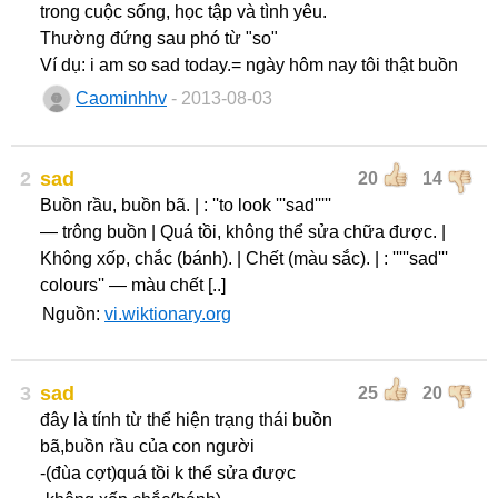
trong cuộc sống, học tập và tình yêu.
Thường đứng sau phó từ "so"
Ví dụ: i am so sad today.= ngày hôm nay tôi thật buồn
Caominhhv
- 2013-08-03
2
sad
20
14
Buồn rầu, buồn bã. | : ''to look '''sad'''''
— trông buồn | Quá tồi, không thể sửa chữa được. |
Không xốp, chắc (bánh). | Chết (màu sắc). | : '''''sad'''
colours'' — màu chết [..]
Nguồn:
vi.wiktionary.org
3
sad
25
20
đây là tính từ thể hiện trạng thái buồn
bã,buồn rầu của con người
-(đùa cợt)quá tồi k thể sửa được