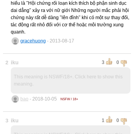
hiểu là "Hội chứng rối loạn kích thích bộ phận sinh dục
dai dẳng" xảy ra với nữ giới Những người mắc phải hội
chứng này rất dễ dàng "lên đỉnh" khi có một sự thay đổi,
tác động rất nhỏ đối với cơ thể hoặc môi trường xung
quanh.
gracehuong
- 2013-08-17
2
iku
3
0
This meaning is NSWF/18+. Click here to show this
meaning.
bao
- 2018-10-05
NSFW / 18+
3
iku
1
0