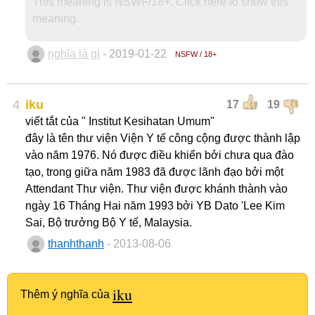
This meaning is NSWF/18+. Click here to show this
meaning.
nghĩa là gì
- 2019-01-22
NSFW / 18+
4
iku
17
19
viết tắt của " Institut Kesihatan Umum"
đây là tên thư viện Viện Y tế công cộng được thành lập
vào năm 1976. Nó được điều khiển bởi chưa qua đào
tạo, trong giữa năm 1983 đã được lãnh đạo bởi một
Attendant Thư viện. Thư viện được khánh thành vào
ngày 16 Tháng Hai năm 1993 bởi YB Dato 'Lee Kim
Sai, Bộ trưởng Bộ Y tế, Malaysia.
thanhthanh
- 2013-08-06
iku
Thêm ý nghĩa của