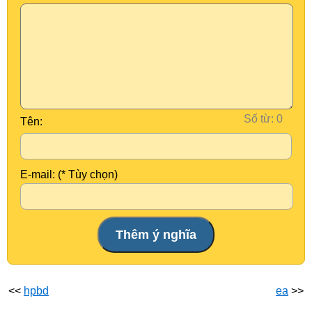
Số từ:
Tên:
E-mail: (* Tùy chọn)
<<
hpbd
ea
>>