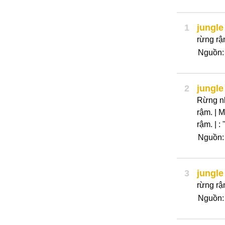
1
jungle
rừng rậ
Nguồn: 
2
jungle
Rừng nh
rậm. | 
rậm. | : 
Nguồn
3
jungle
rừng r
Nguồn