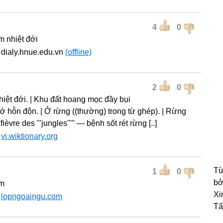
4
0
m nhiệt đới
dialy.hnue.edu.vn
(offline)
2
0
iệt đới. | Khu đất hoang mọc đầy bụi
Mớ hỗn độn. | Ở rừng ((thường) trong từ ghép). | Rừng
''fièvre des '''jungles''''' — bệnh sốt rét rừng [..]
:
vi.wiktionary.org
Từ
1
0
bở
ậm
Xi
:
lopngoaingu.com
Tấ