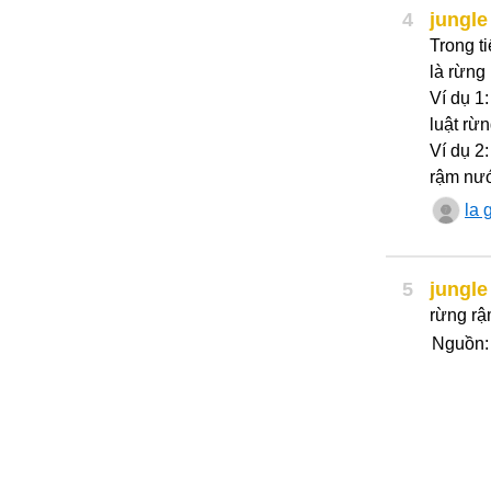
4
jungle
Trong ti
là rừng
Ví dụ 1:
luật rừ
Ví dụ 2
rậm nướ
la g
5
jungle
rừng r
Nguồn: