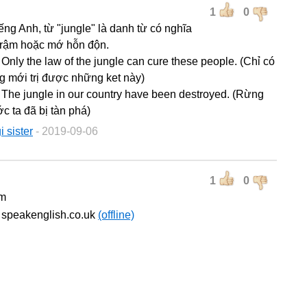
1
0
ếng Anh, từ "jungle" là danh từ có nghĩa
 rậm hoặc mớ hỗn độn.
 Only the law of the jungle can cure these people. (Chỉ có
ng mới trị được những ket này)
: The jungle in our country have been destroyed. (Rừng
c ta đã bị tàn phá)
i sister
- 2019-09-06
1
0
ậm
 speakenglish.co.uk
(offline)