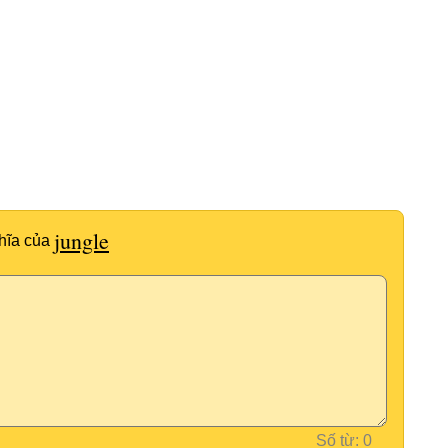
jungle
hĩa của
Số từ: