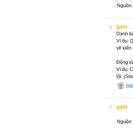
Nguồn
4
gain
Danh từ:
Ví dụ: 
về kiến 
Động từ
Ví dụ: 
lội. (S
ng
5
gain
Nguồn