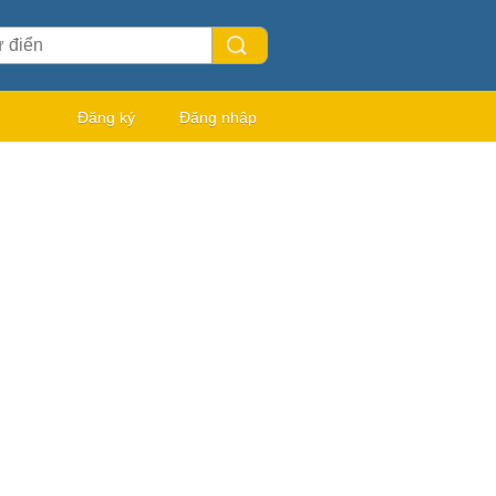
Đăng ký
Đăng nhập