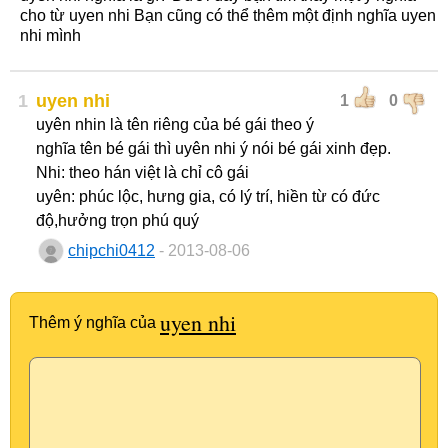
cho từ uyen nhi Bạn cũng có thể thêm một định nghĩa uyen
nhi mình
1
uyen nhi
1
0
uyên nhin là tên riêng của bé gái theo ý
nghĩa tên bé gái thì uyên nhi ý nói bé gái xinh đẹp.
Nhi: theo hán việt là chỉ cô gái
uyên: phúc lộc, hưng gia, có lý trí, hiền từ có đức
độ,hưởng trọn phú quý
chipchi0412
- 2013-08-06
uyen nhi
Thêm ý nghĩa của