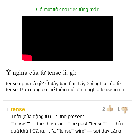
Có một trò chơi tiệc tùng mới:
Ý nghĩa của từ tense là gì:
tense nghĩa là gì? Ở đây bạn tìm thấy 3 ý nghĩa của từ
tense. Bạn cũng có thể thêm một định nghĩa tense mình
1
tense
2
1
Thời (của động từ). | : ''the present
'''tense''''' — thời hiện tại | : ''the past '''tense''''' — thời
quá khứ | Căng. | : ''a '''tense''' wire'' — sợi dây căng |