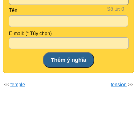
Số từ:
Tên:
E-mail: (* Tùy chọn)
<<
temple
tension
>>