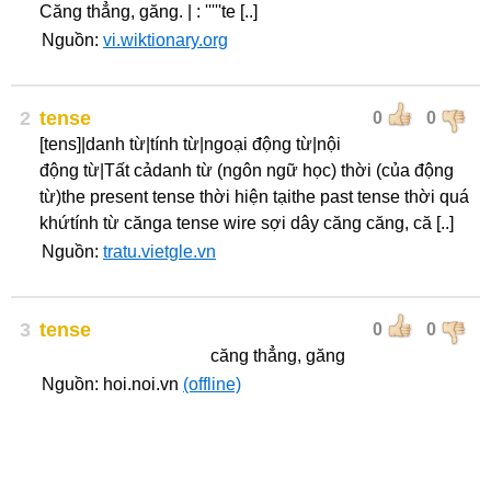
Căng thẳng, găng. | : '''''te [..]
Nguồn:
vi.wiktionary.org
2
tense
0
0
[tens]|danh từ|tính từ|ngoại động từ|nội
động từ|Tất cảdanh từ (ngôn ngữ học) thời (của động
từ)the present tense thời hiện tạithe past tense thời quá
khứtính từ cănga tense wire sợi dây căng căng, că [..]
Nguồn:
tratu.vietgle.vn
3
tense
0
0
căng thẳng, găng
Nguồn: hoi.noi.vn
(offline)