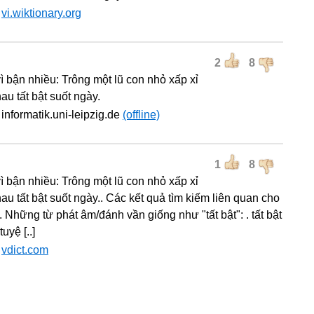
:
vi.wiktionary.org
2
8
vì bận nhiều: Trông một lũ con nhỏ xấp xỉ
au tất bật suốt ngày.
informatik.uni-leipzig.de
(offline)
1
8
vì bận nhiều: Trông một lũ con nhỏ xấp xỉ
au tất bật suốt ngày.. Các kết quả tìm kiếm liên quan cho
". Những từ phát âm/đánh vần giống như "tất bật": . tất bật
tuyệ [..]
:
vdict.com