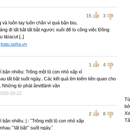
15
3
g và luôn tay luôn chân vì quá bận bịu,
áng đi tất bật tất bật ngược xuôi để lo công việc Đồng
u t&iacut [..]
:
tratu.soha.vn
1
4
vì bận nhiều: Trông một lũ con nhỏ xấp xỉ
au tất bật suốt ngày.. Các kết quả tìm kiếm liên quan cho
t". Những từ phát âm/đánh vần
2020-10-22
Từ
bở
Xi
2
8
Tấ
ì bận nhiều. | : ''Trông một lũ con nhỏ xấp
hau '''tất bật''' suốt ngày.''