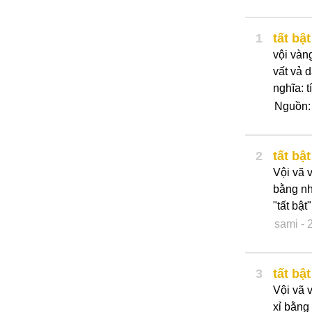
1
tất bật
vội vàn
vất vả d
nghĩa: tí
Nguồn
2
tất bật
Vội vã 
bằng nh
"tất bậ
sami
- 
3
tất bật
Vội vã v
xỉ bằng n