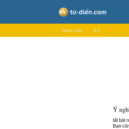
Thành viên
A-Z
Ý nghĩ
tất bật 
Bạn cũn