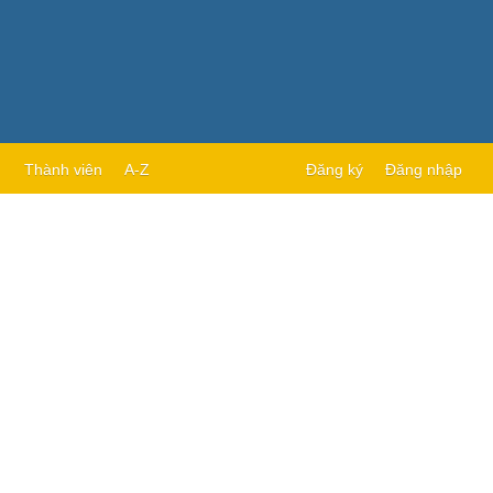
Thành viên
A-Z
Đăng ký
Đăng nhập