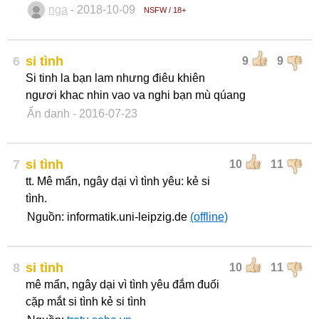
nga
- 2018-10-09
NSFW / 18+
6
si tình
9
9
Si tinh la bạn lam nhưng điêu khiên
ngươi khac nhin vao va nghi bạn mù qúang
Ẩn danh
- 2016-07-23
7
si tình
10
11
tt. Mê mẩn, ngây dại vì tình yêu: kẻ si
tình.
Nguồn: informatik.uni-leipzig.de
(offline)
8
si tình
10
11
mê mẩn, ngây dại vì tình yêu đắm đuối
cặp mắt si tình kẻ si tình