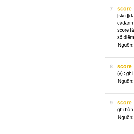
7
score
[skɔ:]|
cảdanh 
score l
số điểm
Nguồn
8
score
(v) : gh
Nguồn:
9
score
ghi bàn
Nguồn: