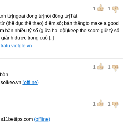
1
1
danh từ|ngoại động từ|nội động từ|Tất
từ (thể dục,thể thao) điểm số; bàn thắngto make a good
àm bàn nhiều tỷ số (giữa hai đội)keep the score giữ tỷ số
 giành được trong cuộ [..]
:
tratu.vietgle.vn
1
1
i bàn
 soikeo.vn
(offline)
1
1
 s11bettips.com
(offline)