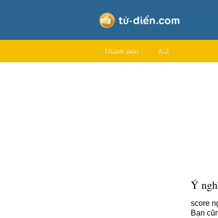
Thành viên
A-Z
Ý nghĩ
score n
Bạn cũn