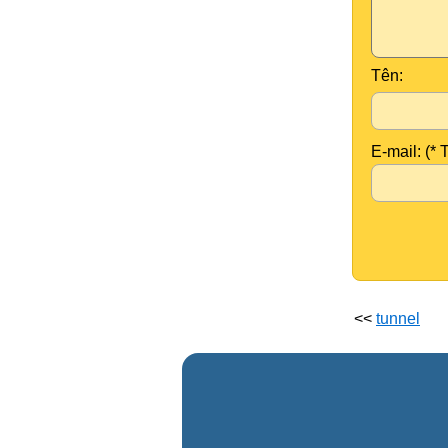
Tên:
E-mail: (* 
<<
tunnel