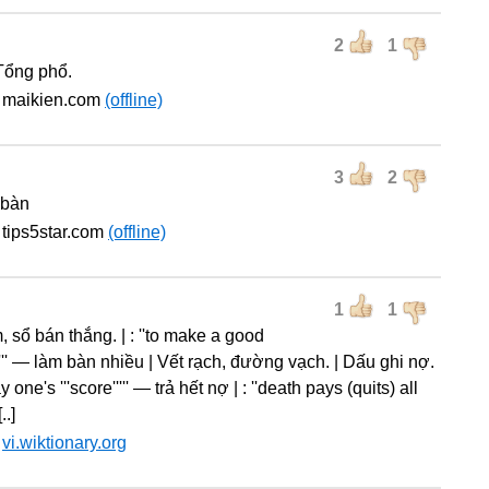
2
1
 Tổng phổ.
 maikien.com
(offline)
3
2
i bàn
tips5star.com
(offline)
1
1
 sổ bán thắng. | : ''to make a good
''''' — làm bàn nhiều | Vết rạch, đường vạch. | Dấu ghi nợ.
pay one's '''score''''' — trả hết nợ | : ''death pays (quits) all
..]
:
vi.wiktionary.org