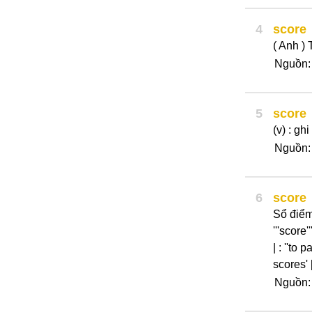
4
score
( Anh )
Nguồn:
5
score
(v) : gh
Nguồn: 
6
score
Sổ điểm,
'''score
| : ''to 
scores' [
Nguồn