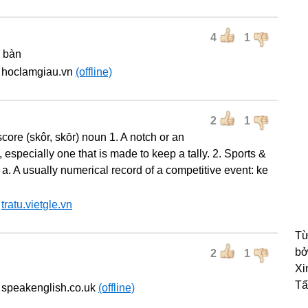
4
1
i bàn
 hoclamgiau.vn
(offline)
2
1
score (skôr, skōr) noun 1. A notch or an
, especially one that is made to keep a tally. 2. Sports &
a. A usually numerical record of a competitive event: ke
:
tratu.vietgle.vn
Từ
bở
2
1
Xi
Tấ
 speakenglish.co.uk
(offline)