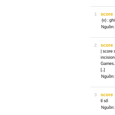
1
score
(v) : gh
Nguồn:
2
score
| score 
incision
Games. 
[..]
Nguồn
3
score
tỉ số
Nguồn: