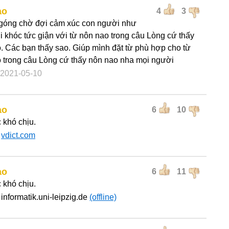
ao
4
3
góng chờ đợi cảm xúc con người như
i khóc tức giận với từ nôn nao trong câu Lòng cứ thấy
. Các bạn thấy sao. Giúp mình đặt từ phù hợp cho từ
 trong câu Lòng cứ thấy nôn nao nha mọi người
 2021-05-10
ao
6
10
 khó chịu.
:
vdict.com
ao
6
11
 khó chịu.
informatik.uni-leipzig.de
(offline)