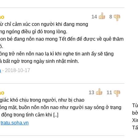
ao
14
8
 từ chỉ cảm xúc con người khi đang mong
ông ngóng điều gì đó trong lòng.
Con bé đang nôn nao mong Tết đến để được về quê thăm
ó.
òng trở nên nôn nao lạ kì khi nghe tin anh ấy sẽ tặng
 bất ngờ trong ngày sinh nhật mình.
a
- 2018-10-17
ao
13
11
giác khó chịu trong người, như bị chao
Từ
óng mặt, buồn nôn nôn nao như người say sóng ở trạng
bở
 động trong tình cảm khi [..]
Xi
:
tratu.soha.vn
Tấ