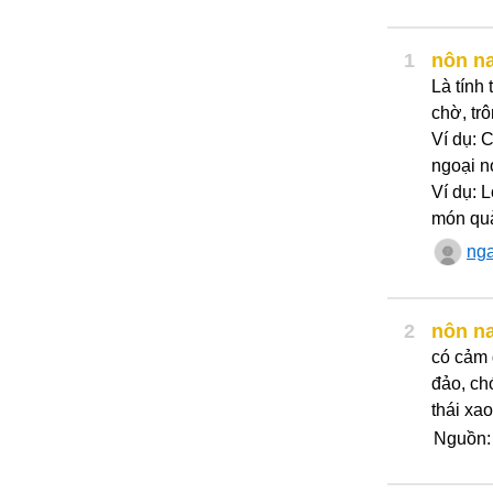
1
nôn n
Là tính
chờ, tr
Ví dụ: 
ngoại n
Ví dụ: L
món quà
ng
2
nôn n
có cảm 
đảo, ch
thái xao
Nguồn