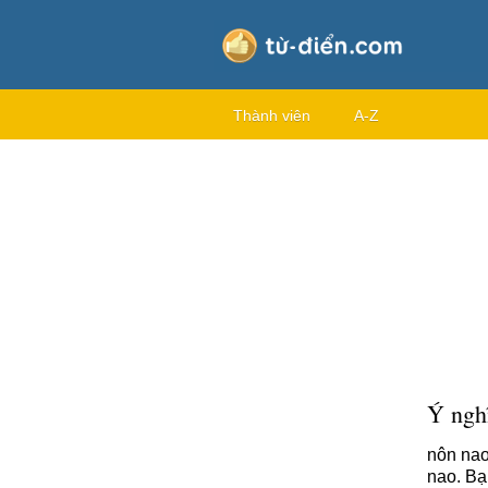
Thành viên
A-Z
Ý nghĩ
nôn nao
nao. Bạ