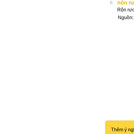
6
nôn n
Rộn rực
Nguồn
Thêm ý ng