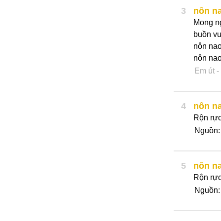
3
nôn n
Mong n
buồn vu
nôn nao
nôn nao
Em út
-
4
nôn n
Rộn rực
Nguồn
5
nôn n
Rộn rực
Nguồn: 