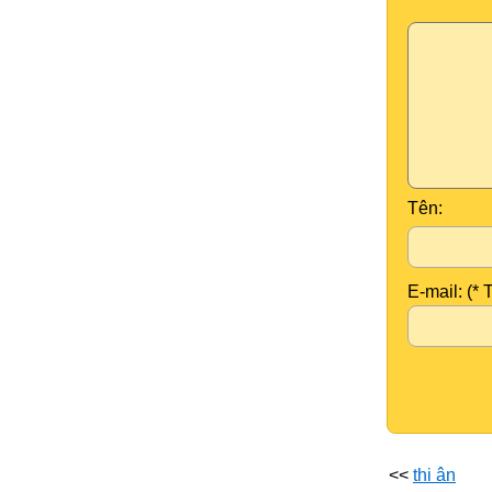
Tên:
E-mail: (* 
<<
thi ân