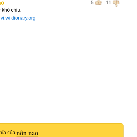
ao
5
11
 khó chịu.
:
vi.wiktionary.org
nôn nao
hĩa của