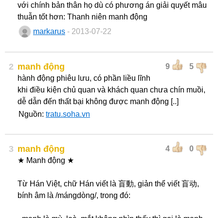
với chính bản thân họ dù có phương án giải quyết mâu
thuẫn tốt hơn: Thanh niên manh động
markarus
- 2013-07-22
2
manh động
9
5
hành động phiêu lưu, có phần liều lĩnh
khi điều kiện chủ quan và khách quan chưa chín muồi,
dễ dẫn đến thất bại không được manh động [..]
Nguồn:
tratu.soha.vn
3
manh động
4
0
★ Manh động ★
Từ Hán Việt, chữ Hán viết là 盲動, giản thể viết 盲动,
bính âm là /mángdòng/, trong đó: