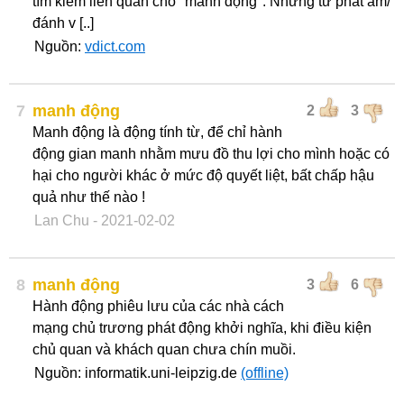
tìm kiếm liên quan cho "manh động". Những từ phát âm/
đánh v [..]
Nguồn:
vdict.com
7
manh động
2
3
Manh động là động tính từ, để chỉ hành
động gian manh nhằm mưu đồ thu lợi cho mình hoặc có
hại cho người khác ở mức độ quyết liệt, bất chấp hậu
quả như thế nào !
Lan Chu
- 2021-02-02
8
manh động
3
6
Hành động phiêu lưu của các nhà cách
mạng chủ trương phát động khởi nghĩa, khi điều kiện
chủ quan và khách quan chưa chín muồi.
Nguồn: informatik.uni-leipzig.de
(offline)