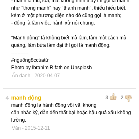
- manh là mù, loà, mắt không nhìn thấy thì gọi là manh,
như "thong manh" hay "thanh manh", thiếu hiểu biết,
kém ở một phương diện nào đó cũng gọi là manh;
- động là làm việc, hành xử nói chung.
"Manh động" là không biết mà làm, làm một cách mù
quáng, làm bừa làm đại thì gọi là manh động.
-----------
#nguồngốccủatừ
Photo by Ibrahim Rifath on Unsplash
Ẩn danh
- 2020-04-07
4
manh động
3
2
manh động là hành động vội vã, không
cân nhắc kỷ, dẫn đến thất bại hoặc hậu quả xấu không
lường.
Văn
- 2015-12-11