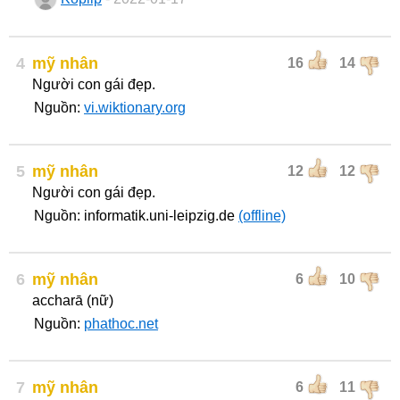
4
mỹ nhân
16
14
Người con gái đẹp.
Nguồn:
vi.wiktionary.org
5
mỹ nhân
12
12
Người con gái đẹp.
Nguồn: informatik.uni-leipzig.de
(offline)
6
mỹ nhân
6
10
accharā (nữ)
Nguồn:
phathoc.net
7
mỹ nhân
6
11