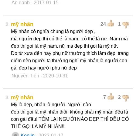
Ẩn danh
- 2017-01-15
2
mỹ nhân
24
1
Mỹ nhân có nghĩa chung là người đẹp ,
mà người đẹp thì có thể là nam , có thể là nữ. Nam mà
đẹp thì gọi là mỹ nam, nữ mà đẹp thì gọi là mỹ nữ.
Do từ xưa đến nay phụ nữ thường thích làm đẹp, trang
điểm nên người ta thường nghĩ mỹ nhân là người con
gái đẹp hay người phụ nữ đẹp
Nguyễn Tiến
- 2020-10-31
3
mỹ nhân
7
2
Mỹ là đẹp, nhân là người. Người nào
đẹp thì gọi là mỹ nhân thôi, không phải mỹ nhân đều là
con gái đâu! TÓM LẠI NGƯỜI NÀO ĐẸP THÌ ĐỀU CÓ
THỂ GỌI LÀ MỸ NHÂN!!!
Koplip
- 2022-01-17