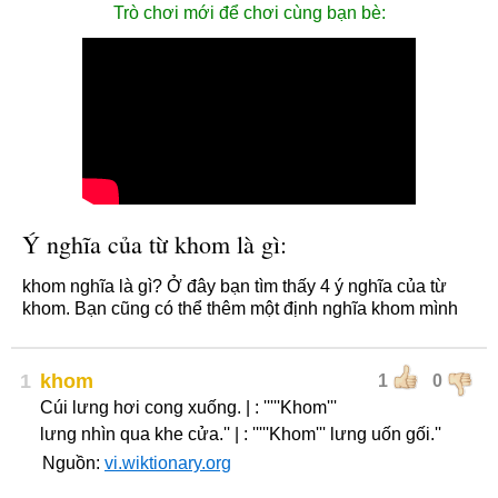
Trò chơi mới để chơi cùng bạn bè:
Ý nghĩa của từ khom là gì:
khom nghĩa là gì? Ở đây bạn tìm thấy 4 ý nghĩa của từ
khom. Bạn cũng có thể thêm một định nghĩa khom mình
1
khom
1
0
Cúi lưng hơi cong xuống. | : '''''Khom'''
lưng nhìn qua khe cửa.'' | : '''''Khom''' lưng uốn gối.''
Nguồn:
vi.wiktionary.org