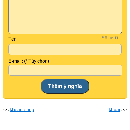
Số từ:
Tên:
E-mail: (* Tùy chọn)
<<
khoan dung
khoái
>>