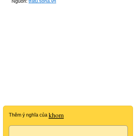
Nguồn:
tratu.soha.vn
khom
Thêm ý nghĩa của