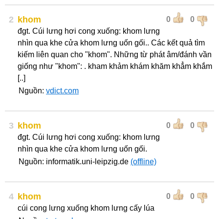
2
khom
0
0
đgt. Cúi lưng hơi cong xuống: khom lưng
nhìn qua khe cửa khom lưng uốn gối.. Các kết quả tìm
kiếm liên quan cho "khom". Những từ phát âm/đánh vần
giống như "khom": . kham khảm khám khăm khẳm khắm
[..]
Nguồn:
vdict.com
3
khom
0
0
đgt. Cúi lưng hơi cong xuống: khom lưng
nhìn qua khe cửa khom lưng uốn gối.
Nguồn: informatik.uni-leipzig.de
(offline)
4
khom
0
0
cúi cong lưng xuống khom lưng cấy lúa