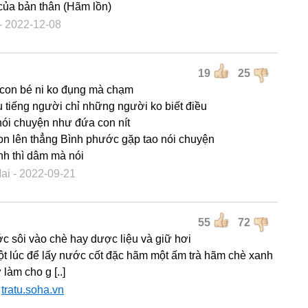
ủa bản thân (Hãm lồn)
- 2022-12-08
19
25
con bé ni ko đụng mà chạm
u tiếng người chỉ những người ko biết điều
ói chuyện như đứa con nít
n lên thẳng Bình phước gặp tao nói chuyện
h thì dâm mà nói
Mai
- 2022-09-21
55
72
c sôi vào chè hay dược liệu và giữ hơi
t lúc để lấy nước cốt đặc hãm một ấm trà hãm chè xanh
làm cho g [..]
:
tratu.soha.vn