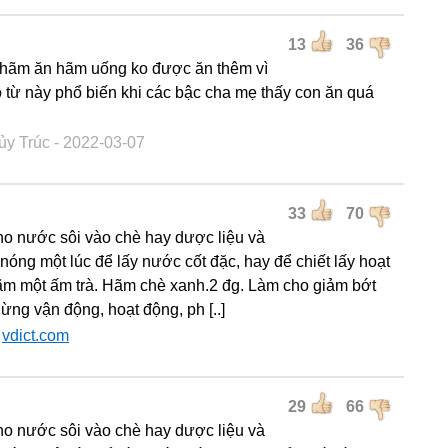
13
36
hãm ăn hãm uống ko được ăn thêm vì
 từ này phổ biến khi các bậc cha mẹ thấy con ăn quá
ủy Trúc
- 2022-03-07
33
70
ho nước sôi vào chè hay dược liệu và
 nóng một lúc để lấy nước cốt đặc, hay để chiết lấy hoạt
ãm một ấm trà. Hãm chè xanh.2 đg. Làm cho giảm bớt
ừng vận động, hoạt động, ph [..]
:
vdict.com
29
66
ho nước sôi vào chè hay dược liệu và