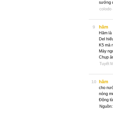
sướng c
colodo
9
hãm
Hãm là 
Del hiể
K5 mà n
Mày ngo
Chụp ản
Tuyết 
10
hãm
cho nướ
nóng mộ
Động từ 
Nguồn