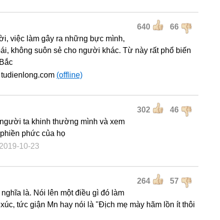
640
66
ời, việc làm gây ra những bực mình,
oái, không suôn sẻ cho người khác. Từ này rất phổ biến
 Bắc
 tudienlong.com
(offline)
302
46
người ta khinh thường mình và xem
 phiền phức của họ
 2019-10-23
264
57
nghĩa là. Nói lên một điều gì đó làm
xúc, tức giận Mn hay nói là "Địch mẹ mày hãm lồn ít thôi