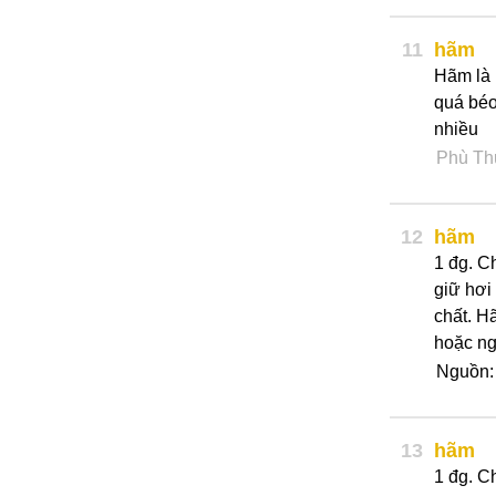
11
hãm
Hãm là 
quá béo
nhiều
Phù Th
12
hãm
1 đg. C
giữ hơi
chất. H
hoặc ng
Nguồn
13
hãm
1 đg. C