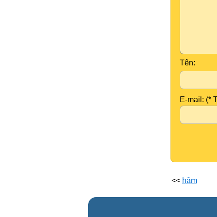
Tên:
E-mail: (* 
<<
hâm