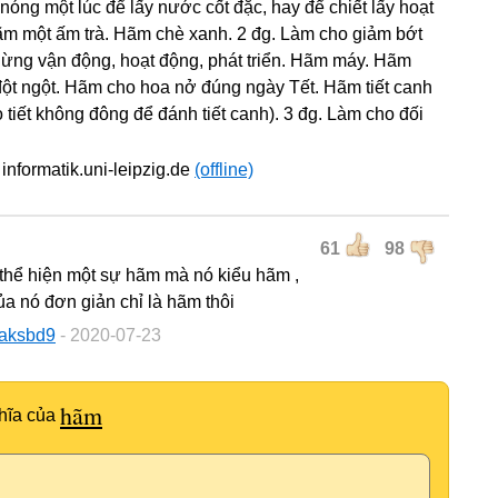
 nóng một lúc để lấy nước cốt đặc, hay để chiết lấy hoạt
ãm một ấm trà. Hãm chè xanh. 2 đg. Làm cho giảm bớt
ừng vận động, hoạt động, phát triển. Hãm máy. Hãm
ột ngột. Hãm cho hoa nở đúng ngày Tết. Hãm tiết canh
o tiết không đông để đánh tiết canh). 3 đg. Làm cho đối
informatik.uni-leipzig.de
(offline)
61
98
thể hiện một sự hãm mà nó kiểu hãm ,
ủa nó đơn giản chỉ là hãm thôi
oaksbd9
- 2020-07-23
hãm
hĩa của