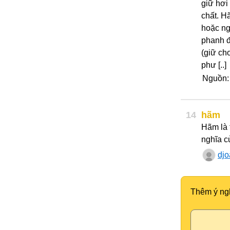
giữ hơi
chất. H
hoặc ng
phanh đ
(giữ ch
phư [..]
Nguồn: 
14
hãm
Hãm là 
nghĩa c
dj
Thêm ý ng