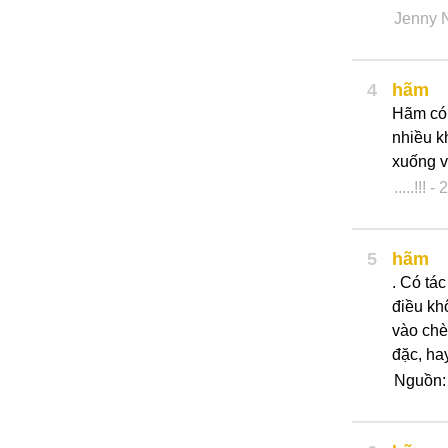
Jenny 
4
hãm
Hãm có 
nhiều k
xuống v
.....!!!
- 
5
hãm
. Có tá
điều khô
vào chè
đặc, hay
Nguồn