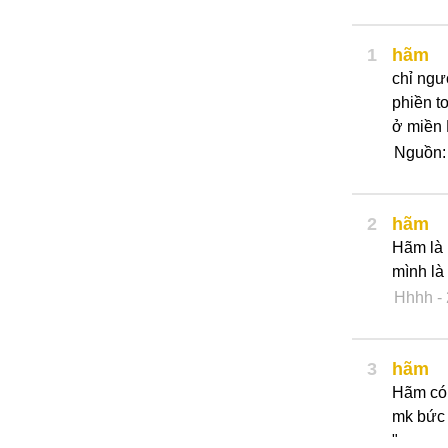
1
hãm
chỉ ngư
phiền t
ở miền
Nguồn:
2
hãm
Hãm là 
mình là
Hhhh
-
3
hãm
Hãm có 
mk bức 
"