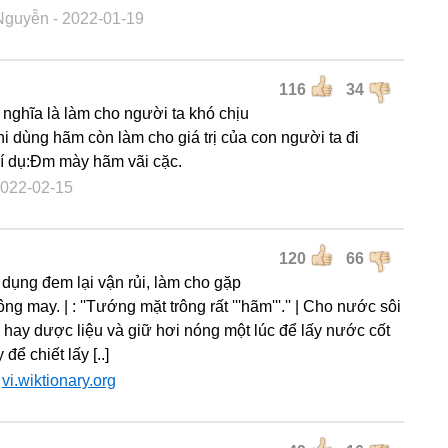
Nguyễn
- 2022-01-19
116
34
nghĩa là làm cho người ta khó chịu
hi dùng hãm còn làm cho giá trị của con người ta đi
í dụ:Đm mày hãm vãi cặc.
2022-02-15
120
66
c dụng đem lại vận rủi, làm cho gặp
ng may. | : ''Tướng mặt trông rất '''hãm'''.'' | Cho nước sôi
 hay dược liệu và giữ hơi nóng một lúc để lấy nước cốt
 để chiết lấy [..]
:
vi.wiktionary.org