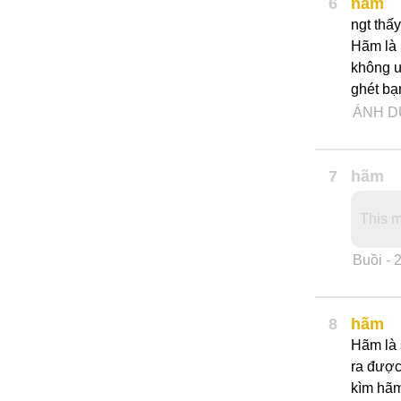
6
hãm
ngt thấ
Hãm là 
không ư
ghét bạ
ÁNH 
7
hãm
This m
Buồi
- 
8
hãm
Hãm là 
ra được
kìm hãm