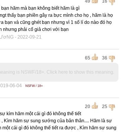
49
16
y bạn hãm mà bạn không biết hãm là gì
ngt thấy bạn phiền gây ra bực mình cho họ , hãm là họ
a bạn và cũng ghét bạn nhưng vì 1 số lí do nào đó họ
n nhưng phải cố giả chơi với bạn
DƯơNG
- 2022-09-21
65
36
eaning is NSWF/18+. Click here to show this meaning.
2019-06-04
NSFW / 18+
20
25
sự kìm hãm một cái gì đó không thể tiết
 , Kìm hãm sự sung sướng của bản thân.... Hãm là sự
 một cái gì đó không thể tiết ra được , Kìm hãm sự sung