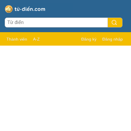
Thành viên
A-Z
Đăng ký
Đăng nhập