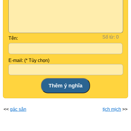
Số từ:
Tên:
E-mail: (* Tùy chọn)
<<
gác sân
tịch mịch
>>