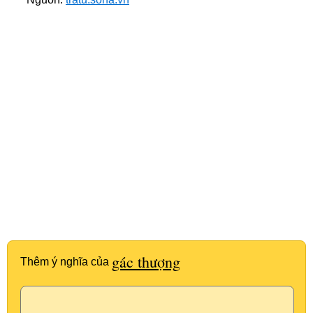
gác thượng
Thêm ý nghĩa của