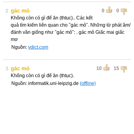
2
gác mỏ
0
0
Không còn có gì để ăn (thtục).. Các kết
quả tìm kiếm liên quan cho "gác mỏ". Những từ phát âm/
đánh vần giống như "gác mỏ": . gác mỏ Giấc mai giấc
mơ
Nguồn:
vdict.com
3
gác mỏ
10
15
Không còn có gì để ăn (thtục).
Nguồn: informatik.uni-leipzig.de
(offline)