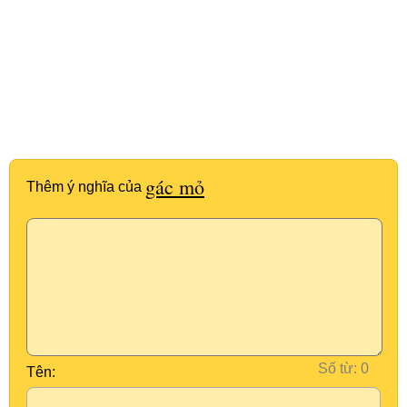
gác mỏ
Thêm ý nghĩa của
Số từ:
Tên: