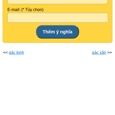
E-mail: (* Tùy chọn)
<<
gác kinh
gác sân
>>