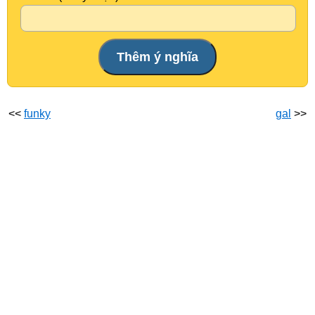
<<
funky
gal
>>