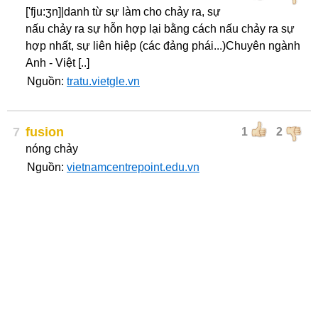
['fju:ʒn]|danh từ sự làm cho chảy ra, sự
nấu chảy ra sự hỗn hợp lại bằng cách nấu chảy ra sự
hợp nhất, sự liên hiệp (các đảng phái...)Chuyên ngành
Anh - Việt [..]
Nguồn:
tratu.vietgle.vn
7
fusion
1
2
nóng chảy
Nguồn:
vietnamcentrepoint.edu.vn