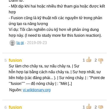
Danh từ:
- Một dịp khi hai hoặc nhiều thứ tham gia hoặc được kết
hợp
- Fusion cũng là kỹ thuật nối các nguyên tử trong phản
ứng tạo ra năng lượng
Ví dụ: Tôi cần nghiên cứu kỹ hơn về phản ứng dung
hợp này. (I need to study more for this fusion reaction).
la gi
- 2019-09-23
5
fusion
1
2
Sự làm cho chảy ra, sự nấu chảy ra. | Sự
hỗn hợp lại bằng cách nấu chảy ra. | Sự hợp nhất, sự
liên hiệp (các đảng phái... ). | Sự nóng chảy. | : ''Point de
'''fusion''''' — độ nóng chảy | : ''Mét [..]
Nguồn:
vi.wiktionary.org
6
fusion
1
2