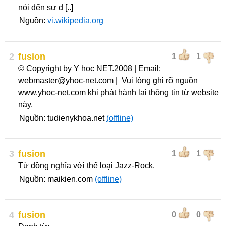
nói đến sự đ [..]
Nguồn:
vi.wikipedia.org
2
fusion
1
1
© Copyright by Y học NET.2008 | Email:
webmaster@yhoc-net.com | Vui lòng ghi rõ nguồn
www.yhoc-net.com khi phát hành lại thông tin từ website
này.
Nguồn: tudienykhoa.net
(offline)
3
fusion
1
1
Từ đồng nghĩa với thể loại Jazz-Rock.
Nguồn: maikien.com
(offline)
4
fusion
0
0