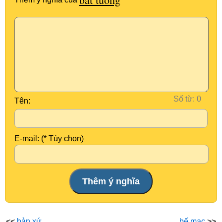
Số từ:
Tên:
E-mail: (* Tùy chọn)
<<
bản xứ
bế mạc
>>