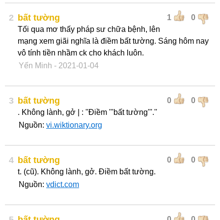
2
bất tường
1
0
Tối qua mơ thấy pháp sư chữa bệnh, lên
mạng xem giãi nghĩa là điềm bất tường. Sáng hôm nay
vô tính tiền nhầm ck cho khách luôn.
Yến Minh
- 2021-01-04
3
bất tường
0
0
. Không lành, gở | : ''Điềm '''bất tường'''.''
Nguồn:
vi.wiktionary.org
4
bất tường
0
0
t. (cũ). Không lành, gở. Điềm bất tường.
Nguồn:
vdict.com
5
bất tường
0
0