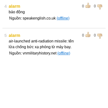
4
alarm
0
0
báo động
Nguồn: speakenglish.co.uk
(offline)
5
alarm
0
0
air-launched anti-radiation missile: tên
lửa chống bức xạ phóng từ máy bay.
Nguồn: vnmilitaryhistory.net
(offline)