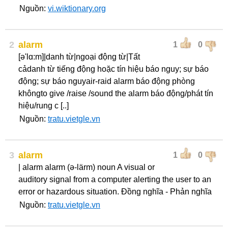
Nguồn:
vi.wiktionary.org
2
alarm
1
0
[ə'lɑ:m]|danh từ|ngoại động từ|Tất
cảdanh từ tiếng động hoặc tín hiệu báo nguy; sự báo
động; sự báo nguyair-raid alarm báo động phòng
khôngto give /raise /sound the alarm báo động/phát tín
hiệu/rung c [..]
Nguồn:
tratu.vietgle.vn
3
alarm
1
0
| alarm alarm (ə-lärm) noun A visual or
auditory signal from a computer alerting the user to an
error or hazardous situation. Đồng nghĩa - Phản nghĩa
Nguồn:
tratu.vietgle.vn