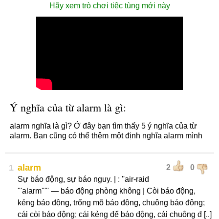
Hãy xem trò chơi tiệc tùng mới này
Ý nghĩa của từ alarm là gì:
alarm nghĩa là gì? Ở đây bạn tìm thấy 5 ý nghĩa của từ
alarm. Bạn cũng có thể thêm một định nghĩa alarm mình
1
alarm
2
0
Sự báo động, sự báo nguy. | : ''air-raid
'''alarm''''' — báo động phòng không | Còi báo động,
kẻng báo động, trống mõ báo động, chuông báo động;
cái còi báo động; cái kẻng để báo động, cái chuông đ [..]