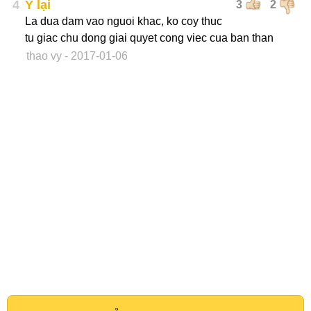
4
Ỷ lại
3
2
La dua dam vao nguoi khac, ko coy thuc
tu giac chu dong giai quyet cong viec cua ban than
thao vy
- 2017-01-06