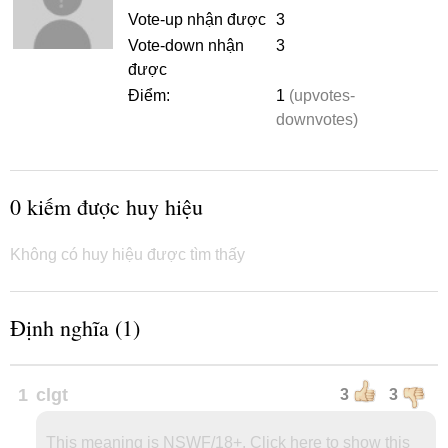
Vote-up nhận được
3
Vote-down nhận
3
được
Điểm:
1
(upvotes-
downvotes)
0 kiếm được huy hiệu
Không có huy hiệu được tìm thấy
Định nghĩa (1)
1
clgt
3
3
This meaning is NSWF/18+. Click here to show this