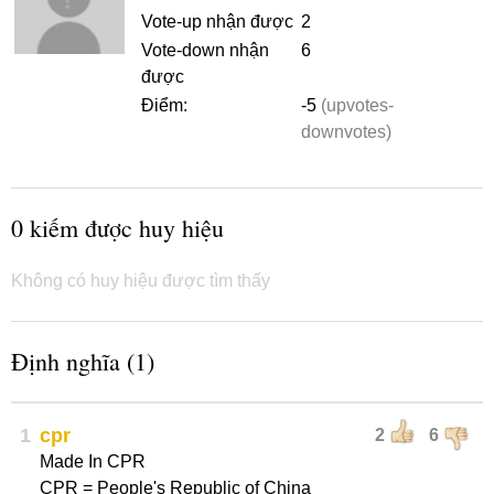
Vote-up nhận được
2
Vote-down nhận
6
được
Điểm:
-5
(upvotes-
downvotes)
0 kiếm được huy hiệu
Không có huy hiệu được tìm thấy
Định nghĩa (1)
1
cpr
2
6
Made In CPR
CPR = People's Republic of China