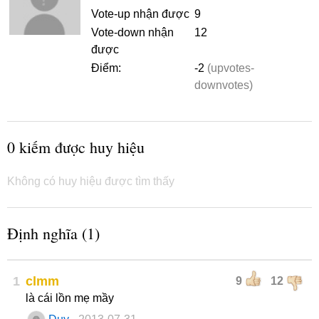
Vote-up nhận được
9
Vote-down nhận
12
được
Điểm:
-2
(upvotes-
downvotes)
0 kiếm được huy hiệu
Không có huy hiệu được tìm thấy
Định nghĩa (1)
1
clmm
9
12
là cái lồn mẹ mầy