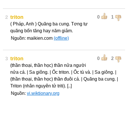
2
triton
0
1
( Pháp, Anh ) Quãng ba cung. T­ơng tự
quãng bốn tăng hay năm giảm.
Nguồn: maikien.com
(offline)
3
triton
0
2
(thần thoại, thần học) thần nửa người
nửa cá. | Sa giông. | Ốc triton. | Ốc tù và. | Sa giông. |
(thần thoại, thần học) thần đuôi cá. | Quãng ba cung. |
Triton (nhân nguyên tử triti). [..]
Nguồn:
vi.wiktionary.org