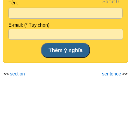
Số từ:
Tên:
E-mail: (* Tùy chọn)
<<
section
sentence
>>