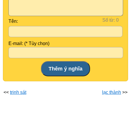
Số từ:
Tên:
E-mail: (* Tùy chọn)
<<
trinh sát
lạc thành
>>