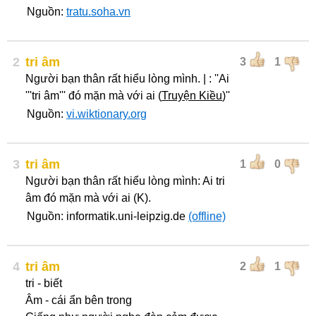
Nguồn:
tratu.soha.vn
2
tri âm
3
1
Người bạn thân rất hiểu lòng mình. | : ''Ai
'''tri âm''' đó mặn mà với ai (
Truyện Kiều
)''
Nguồn:
vi.wiktionary.org
3
tri âm
1
0
Người bạn thân rất hiểu lòng mình: Ai tri
âm đó mặn mà với ai (K).
Nguồn: informatik.uni-leipzig.de
(offline)
4
tri âm
2
1
tri - biết
Âm - cái ẩn bên trong