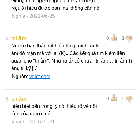
Giống như người nghe đàn cảm được
Người hiểu được bạn mà không cần nói
Nghia
- 2021-06-25
5
tri âm
0
0
Người bạn thân rất hiểu lòng mình: Ai tri
âm đó mặn mà với ai (K).. Các kết quả tìm kiếm liên
quan cho "tri âm". Những từ có chứa "tri âm": . tri âm Tri
âm, tri kỹ [..]
Nguồn:
vdict.com
6
tri âm
0
1
hiểu biết bên trong, ý nói hiểu rõ về nội
tâm của người đó
khanh
- 2016-01-11