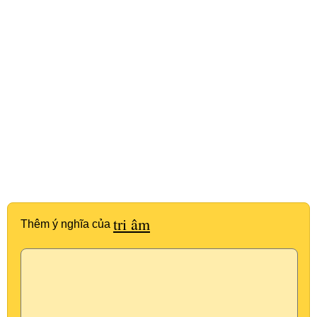
tri âm
Thêm ý nghĩa của