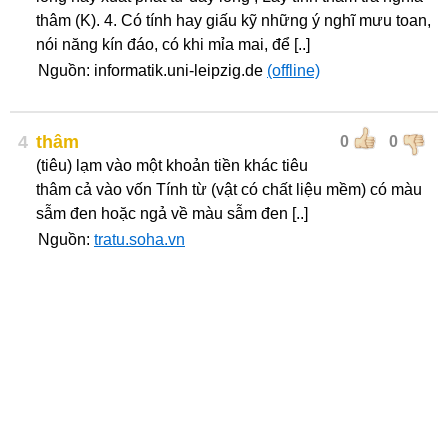
thâm (K). 4. Có tính hay giấu kỹ những ý nghĩ mưu toan,
nói năng kín đáo, có khi mỉa mai, để [..]
Nguồn: informatik.uni-leipzig.de
(offline)
4
thâm
0
0
(tiêu) lạm vào một khoản tiền khác tiêu
thâm cả vào vốn Tính từ (vật có chất liệu mềm) có màu
sẫm đen hoặc ngả về màu sẫm đen [..]
Nguồn:
tratu.soha.vn