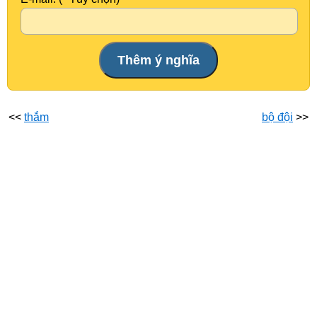
<<
thắm
bộ đội
>>