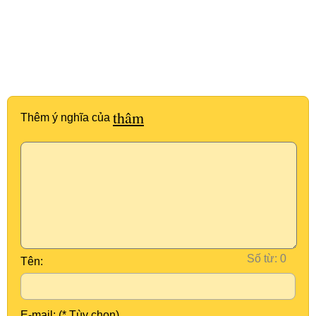
thâm
Thêm ý nghĩa của
Số từ:
Tên:
E-mail: (* Tùy chọn)