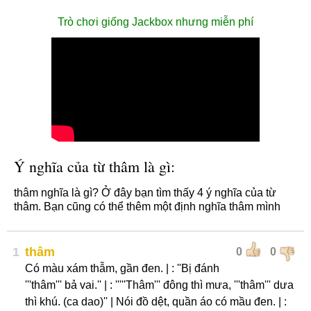
Trò chơi giống Jackbox nhưng miễn phí
Ý nghĩa của từ thâm là gì:
thâm nghĩa là gì? Ở đây bạn tìm thấy 4 ý nghĩa của từ
thâm. Bạn cũng có thể thêm một định nghĩa thâm mình
1
thâm
0
0
Có màu xám thẫm, gần đen. | : ''Bị đánh
'''thâm''' bả vai.'' | : '''''Thâm''' đông thì mưa, '''thâm''' dưa
thì khú. (ca dao)'' | Nói đồ dệt, quần áo có mầu đen. | :