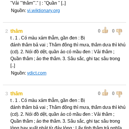
''Vải '''thâm'''.'' | : ''Quần '' [..]
Nguồn:
vi.wiktionary.org
2
thâm
0
0
t . 1 . Có màu xám thẫm, gần đen : Bị
đánh thâm bả vai ; Thâm đông thì mưa, thâm dưa thì khú
(cd). 2. Nói đồ dệt, quần áo có mầu đen : Vải thâm ;
Quần thâm ; áo the thâm. 3. Sâu sắc, ghi tạc sâu trong
[..]
Nguồn:
vdict.com
3
thâm
0
0
t . 1 . Có màu xám thẫm, gần đen : Bị
đánh thâm bả vai ; Thâm đông thì mưa, thâm dưa thì khú
(cd). 2. Nói đồ dệt, quần áo có mầu đen : Vải thâm ;
Quần thâm ; áo the thâm. 3. Sâu sắc, ghi tạc sâu trong
lòng hay xuất phát từ đáy lòng ; Lấy tình thâm trả nghĩa