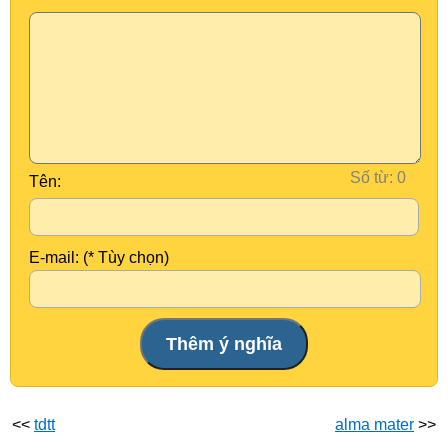
Số từ:
Tên:
E-mail: (* Tùy chọn)
<<
tdtt
alma mater
>>