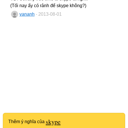
(Tối nay ấy có rảnh để skype không?)
vananh
- 2013-08-01
skype
Thêm ý nghĩa của