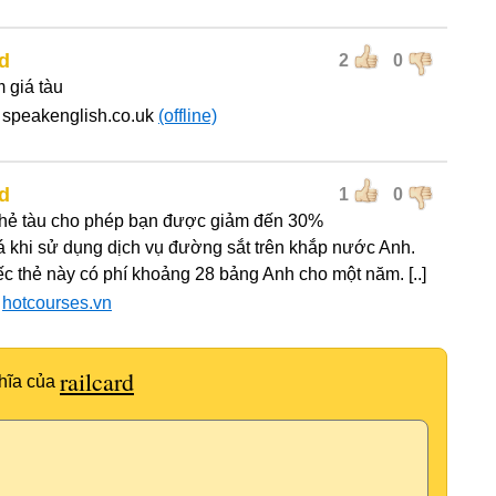
rd
2
0
m giá tàu
 speakenglish.co.uk
(offline)
rd
1
0
thẻ tàu cho phép bạn được giảm đến 30%
á khi sử dụng dịch vụ đường sắt trên khắp nước Anh.
ếc thẻ này có phí khoảng 28 bảng Anh cho một năm. [..]
:
hotcourses.vn
railcard
hĩa của