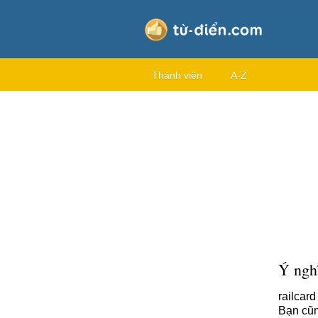
Thành viên
A-Z
Ý nghĩ
railcard
Bạn cũn