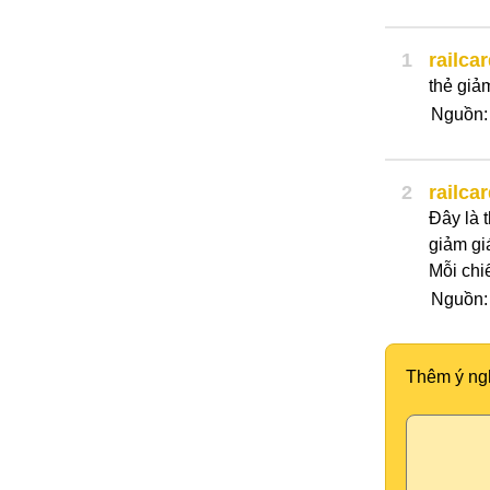
1
railca
thẻ giả
Nguồn:
2
railca
Đây là 
giảm gi
Mỗi chi
Nguồn
Thêm ý ng