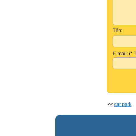
Tên:
E-mail: (* 
<<
car park