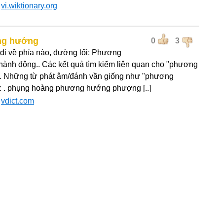
:
vi.wiktionary.org
g hướng
0
3
i về phía nào, đường lối: Phương
ành động.. Các kết quả tìm kiếm liên quan cho "phương
 Những từ phát âm/đánh vần giống như "phương
 . phụng hoàng phương hướng phượng [..]
:
vdict.com