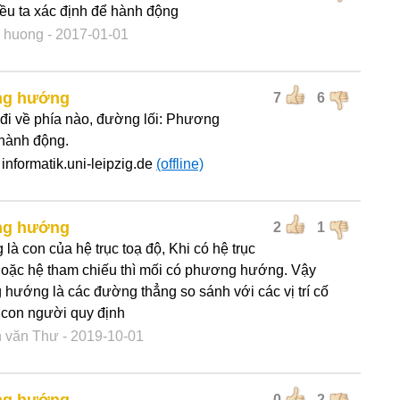
điều ta xác định để hành động
 huong
- 2017-01-01
g hướng
7
6
i về phía nào, đường lối: Phương
hành động.
informatik.uni-leipzig.de
(offline)
g hướng
2
1
là con của hệ trục toạ độ, Khi có hệ trục
hoặc hệ tham chiếu thì mối có phương hướng. Vậy
hướng là các đường thẳng so sánh với các vị trí cố
 con người quy định
 văn Thư
- 2019-10-01
0
2