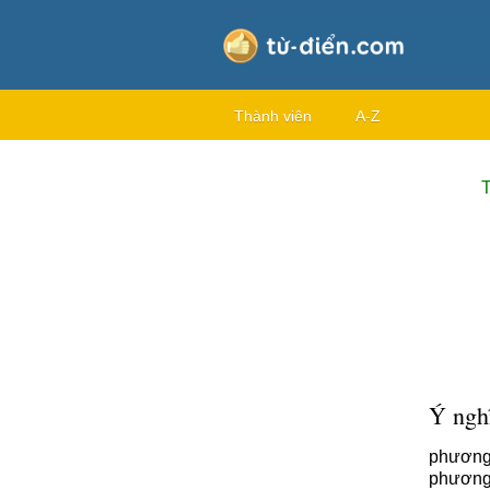
Thành viên
A-Z
T
Ý nghĩ
phương 
phương 