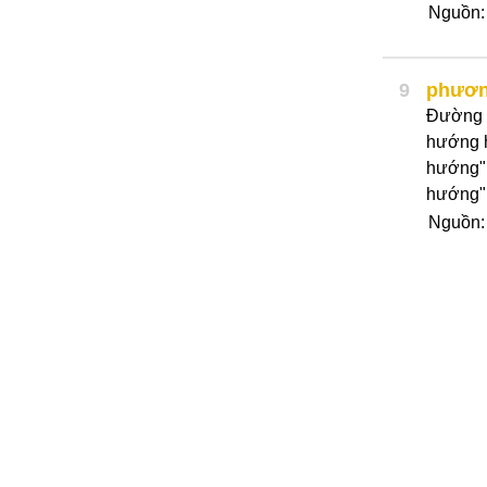
Nguồn
9
phươn
Đường đ
hướng h
hướng".
hướng":
Nguồn