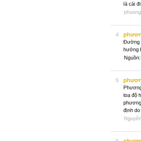
là cái 
phuong
4
phươn
Đường đ
hướng 
Nguồn: 
5
phươn
Phương 
toạ độ 
phương 
định do
Nguyễn