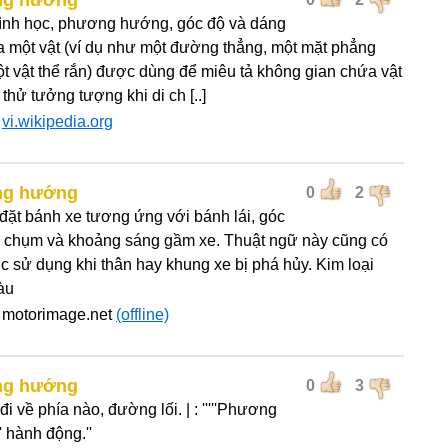
g hướng
ình học, phương hướng, góc độ và dáng
a một vật (ví dụ như một đường thẳng, một mặt phẳng
t vật thể rắn) được dùng để miêu tả không gian chứa vật
thử tưởng tượng khi di ch [..]
:
vi.wikipedia.org
g hướng
0
2
 đặt bánh xe tương ứng với bánh lái, góc
 chụm và khoảng sáng gầm xe. Thuật ngữ này cũng có
c sử dụng khi thân hay khung xe bị phá hủy. Kim loại
àu
 motorimage.net
(offline)
g hướng
0
3
 về phía nào, đường lối. | : '''''Phương
' hành động.''