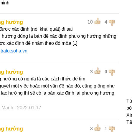
mình
g hướng
10
4
ược xác định (nói khái quát) đi sai
 hướng dùng la bàn để xác định phương hướng những
ợc xác định để nhằm theo đó m&a [..]
:
tratu.soha.vn
g hướng
3
0
hướng có nghĩa là các cách thức để tìm
 quyết một việc hoặc một vấn đề nào đó, cũng giống như
đi lạc hướng thì sẽ có la bàn xác định lại phương hướng
Từ
c Mạnh
- 2022-01-17
bở
Xi
Tấ
g hướng
3
1