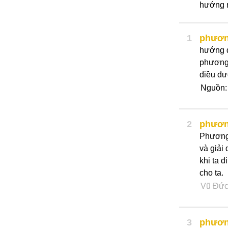
hướng 
1
phươn
hướng đ
phương
điều đư
Nguồn
2
phươn
Phương 
và giải
khi ta 
cho ta.
Vũ Đứ
3
phươn