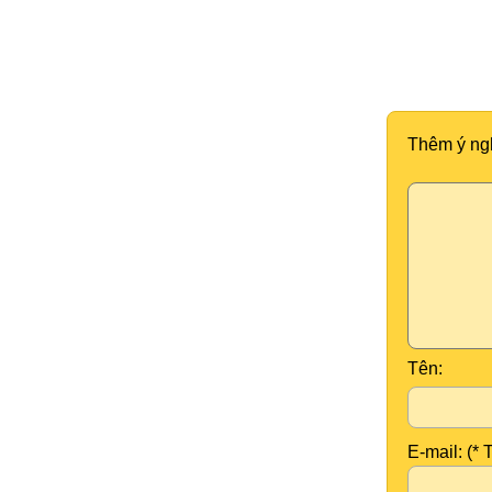
Thêm ý ng
Tên:
E-mail: (* 