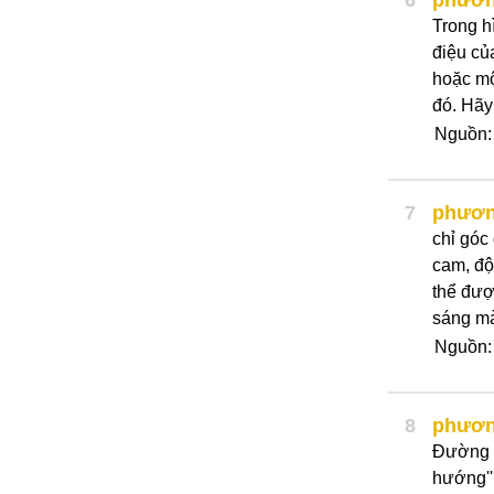
6
phươn
Trong h
điệu củ
hoặc mộ
đó. Hãy 
Nguồn
7
phươn
chỉ góc
cam, độ
thể đượ
sáng m
Nguồn:
8
phươn
Đường đi
hướng''