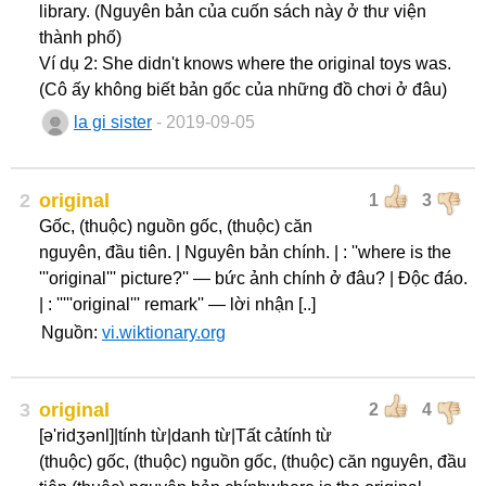
library. (Nguyên bản của cuốn sách này ở thư viện
thành phố)
Ví dụ 2: She didn't knows where the original toys was.
(Cô ấy không biết bản gốc của những đồ chơi ở đâu)
la gi sister
- 2019-09-05
2
original
1
3
Gốc, (thuộc) nguồn gốc, (thuộc) căn
nguyên, đầu tiên. | Nguyên bản chính. | : ''where is the
'''original''' picture?'' — bức ảnh chính ở đâu? | Độc đáo.
| : '''''original''' remark'' — lời nhận [..]
Nguồn:
vi.wiktionary.org
3
original
2
4
[ə'ridʒənl]|tính từ|danh từ|Tất cảtính từ
(thuộc) gốc, (thuộc) nguồn gốc, (thuộc) căn nguyên, đầu