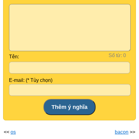
Số từ:
Tên:
E-mail: (* Tùy chọn)
<<
os
bacon
>>