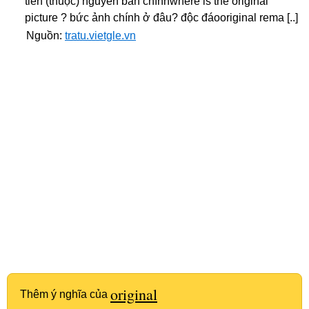
tiên (thuộc) nguyên bản chínhwhere is the original
picture ? bức ảnh chính ở đâu? độc đáooriginal rema [..]
Nguồn:
tratu.vietgle.vn
original
Thêm ý nghĩa của