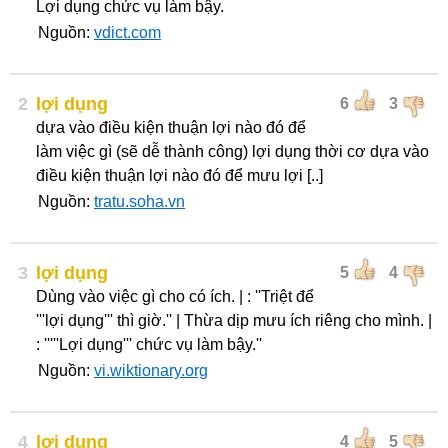
Lợi dụng chức vụ làm bậy.
Nguồn:
vdict.com
2
lợi dụng
6
3
dựa vào điều kiện thuận lợi nào đó để
làm việc gì (sẽ dễ thành công) lợi dụng thời cơ dựa vào
điều kiện thuận lợi nào đó để mưu lợi [..]
Nguồn:
tratu.soha.vn
3
lợi dụng
5
4
Dùng vào việc gì cho có ích. | : ''Triệt để
'''lợi dụng''' thì giờ.'' | Thừa dịp mưu ích riêng cho mình. |
: '''''Lợi dụng''' chức vụ làm bậy.''
Nguồn:
vi.wiktionary.org
4
lợi dụng
4
5