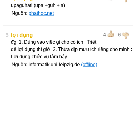
upagūhati (upa +gūh + a)
Nguồn:
phathoc.net
5
lợi dụng
4
6
đg. 1. Dùng vào việc gì cho có ích : Triệt
để lợi dụng thì giờ. 2. Thừa dịp mưu ích riêng cho mình :
Lợi dụng chức vụ làm bậy.
Nguồn: informatik.uni-leipzig.de
(offline)