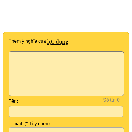
lợi dụng
Thêm ý nghĩa của
Số từ:
Tên:
E-mail: (* Tùy chọn)