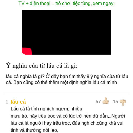
TV + điện thoại = trò chơi tiệc tùng, xem ngay:
Ý nghĩa của từ láu cá là gì:
láu cá nghĩa là gì? Ở đây bạn tìm thấy 9 ý nghĩa của từ láu
cá. Bạn cũng có thể thêm một định nghĩa láu cá mình
1
láu cá
57
15
Lẩu cá là tính nghịch ngợm, nhiều
mưu trò, hãy trêu trọc vả có lúc trở nên dữ dằn,..Người
láu cá là người hay trêu trọc, đùa nghịch,cũng khá vui
tính và thường nói leo,