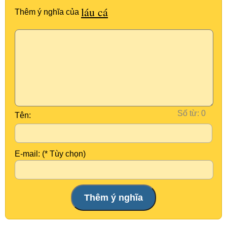
láu cá
Thêm ý nghĩa của
Số từ:
Tên:
E-mail: (* Tùy chọn)