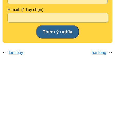
E-mail: (* Tùy chọn)
<<
tầm bậy
hai lòng
>>