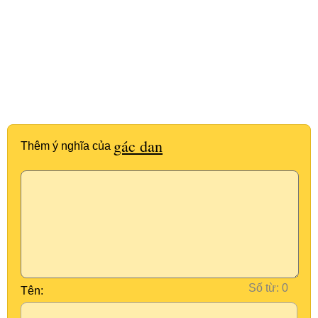
gác dan
Thêm ý nghĩa của
Số từ:
Tên: