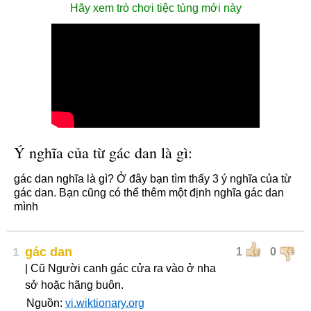
Hãy xem trò chơi tiệc tùng mới này
Ý nghĩa của từ gác dan là gì:
gác dan nghĩa là gì? Ở đây bạn tìm thấy 3 ý nghĩa của từ
gác dan. Bạn cũng có thể thêm một định nghĩa gác dan
mình
1
gác dan
1
0
| Cũ Người canh gác cửa ra vào ở nha
sở hoặc hãng buôn.
Nguồn:
vi.wiktionary.org