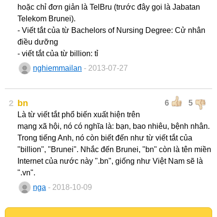
hoặc chỉ đơn giản là TelBru (trước đây gọi là Jabatan
Telekom Brunei).
- Viết tắt của từ Bachelors of Nursing Degree: Cử nhân
điều dưỡng
- viết tắt của từ billion: tỉ
nghiemmailan
- 2013-07-27
2
bn
6
5
Là từ viết tắt phổ biến xuất hiện trên
mạng xã hội, nó có nghĩa là: bạn, bao nhiêu, bệnh nhân.
Trong tiếng Anh, nó còn biết đến như từ viết tắt của
"billion", "Brunei". Nhắc đến Brunei, "bn" còn là tên miền
Internet của nước này ".bn", giống như Việt Nam sẽ là
".vn".
nga
- 2018-10-09