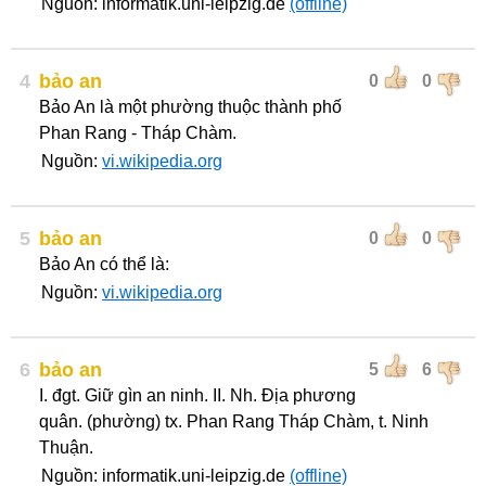
Nguồn: informatik.uni-leipzig.de
(offline)
4
bảo an
0
0
Bảo An là một phường thuộc thành phố
Phan Rang - Tháp Chàm.
Nguồn:
vi.wikipedia.org
5
bảo an
0
0
Bảo An có thể là:
Nguồn:
vi.wikipedia.org
6
bảo an
5
6
I. đgt. Giữ gìn an ninh. II. Nh. Địa phương
quân. (phường) tx. Phan Rang Tháp Chàm, t. Ninh
Thuận.
Nguồn: informatik.uni-leipzig.de
(offline)