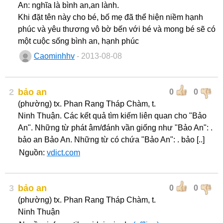
An: nghĩa là bình an,an lành.
Khi đặt tên này cho bé, bố mẹ đã thể hiện niềm hạnh
phúc và yêu thương vô bờ bến với bé và mong bé sẽ có
một cuộc sống bình an, hạnh phúc
Caominhhv
- 2013-08-08
2
bảo an
0
0
(phường) tx. Phan Rang Tháp Chàm, t.
Ninh Thuận. Các kết quả tìm kiếm liên quan cho "Bảo
An". Những từ phát âm/đánh vần giống như "Bảo An": .
bảo an Bảo An. Những từ có chứa "Bảo An": . bảo [..]
Nguồn:
vdict.com
3
bảo an
0
0
(phường) tx. Phan Rang Tháp Chàm, t.
Ninh Thuận