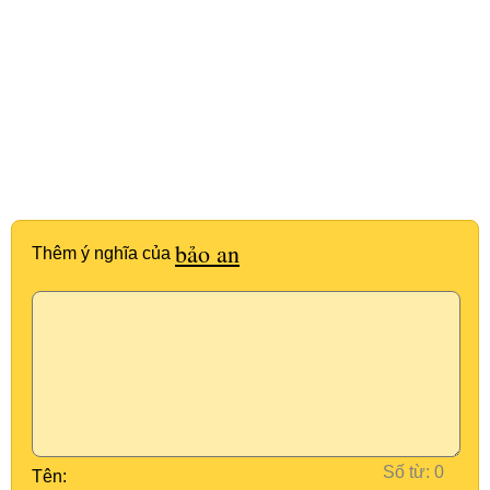
bảo an
Thêm ý nghĩa của
Số từ:
Tên: