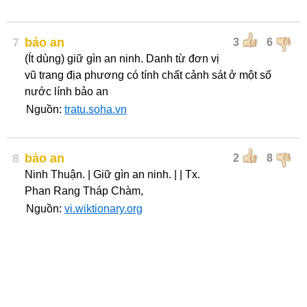
7
bảo an
3
6
(Ít dùng) giữ gìn an ninh. Danh từ đơn vị
vũ trang địa phương có tính chất cảnh sát ở một số
nước lính bảo an
Nguồn:
tratu.soha.vn
8
bảo an
2
8
Ninh Thuận. | Giữ gìn an ninh. | | Tx.
Phan Rang Tháp Chàm,
Nguồn:
vi.wiktionary.org