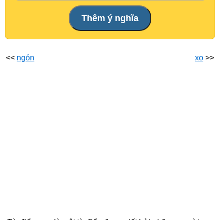
<<
ngón
xo
>>